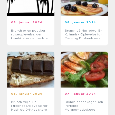
08. januar 2024
08. januar 2024
Brunch er en populær
Brunch på Nørrebro: En
spiseoplevelse, der
Kulinarisk Oplevelse for
kombinerer det bedste
Mad- og Drikkeelskere
fra morgenmad og
frokost
08. januar 2024
07. januar 2024
Brunch Vejle: En
Brunch pandekager Den
Fuldendt Oplevelse for
Perfekte
Mad- og Drikkeelskere
Morgenmadsglæde