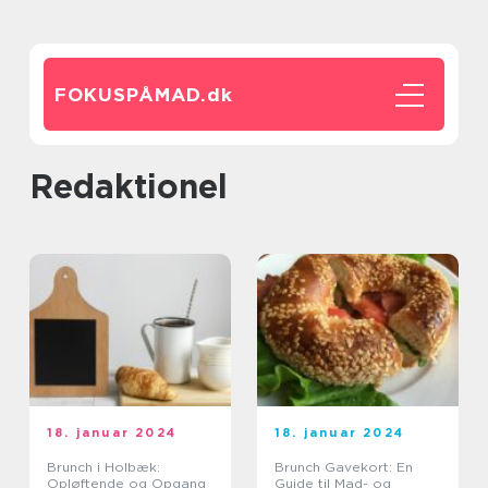
FOKUSPÅMAD.
dk
redaktionel
18. januar 2024
18. januar 2024
Brunch i Holbæk:
Brunch Gavekort: En
Opløftende og Opgang
Guide til Mad- og