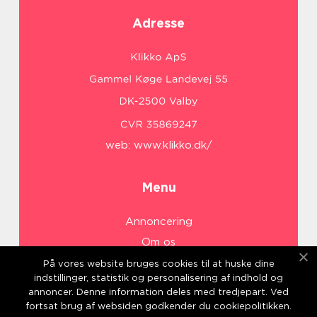
Adresse
web:
www.klikko.dk/
Menu
Annoncering
Om os
Cookies
På vores website bruges cookies til at huske dine
indstillinger, statistik og personalisering af indhold og
Kontakt os
annoncer. Denne information deles med tredjepart. Ved
Sitemap
fortsat brug af websiden godkender du cookiepolitikken.