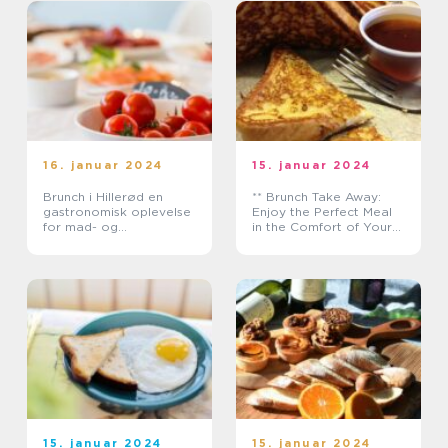
16. januar 2024
15. januar 2024
Brunch i Hillerød en
** Brunch Take Away:
gastronomisk oplevelse
Enjoy the Perfect Meal
for mad- og
in the Comfort of Your
drikkeelskere
Home**
15. januar 2024
15. januar 2024