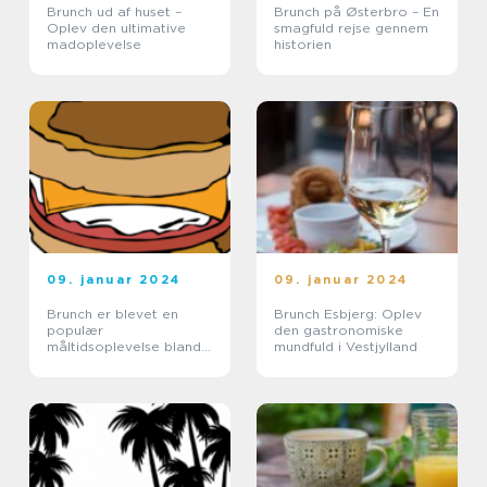
Brunch ud af huset –
Brunch på Østerbro – En
Oplev den ultimative
smagfuld rejse gennem
madoplevelse
historien
09. januar 2024
09. januar 2024
Brunch er blevet en
Brunch Esbjerg: Oplev
populær
den gastronomiske
måltidsoplevelse blandt
mundfuld i Vestjylland
mad- og drikkeelskere,
og Lyngby er ingen
undtagelse