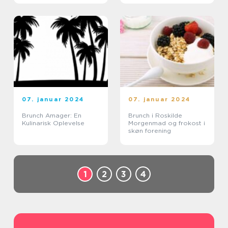
07. januar 2024
07. januar 2024
Brunch Amager: En
Brunch i Roskilde
Kulinarisk Oplevelse
Morgenmad og frokost i
skøn forening
1
2
3
4