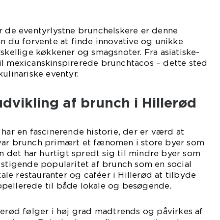
r de eventyrlystne brunchelskere er denne
an du forvente at finde innovative og unikke
rskellige køkkener og smagsnoter. Fra asiatiske-
il mexicanskinspirerede brunchtacos – dette sted
ulinariske eventyr.
dvikling af brunch i Hillerød
 har en fascinerende historie, der er værd at
var brunch primært et fænomen i store byer som
det har hurtigt spredt sig til mindre byer som
 stigende popularitet af brunch som en social
e restauranter og caféer i Hillerød at tilbyde
pellerede til både lokale og besøgende.
lerød følger i høj grad madtrends og påvirkes af