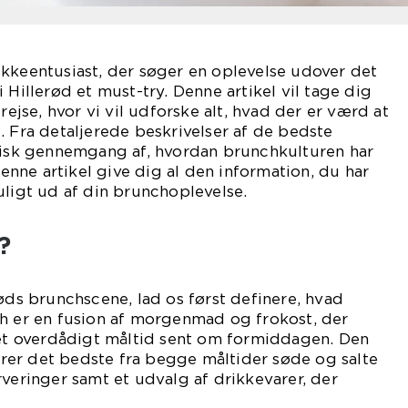
kkeentusiast, der søger en oplevelse udover det
 Hillerød et must-try. Denne artikel vil tage dig
se, hvor vi vil udforske alt, hvad der er værd at
. Fra detaljerede beskrivelser af de bedste
orisk gennemgang af, hvordan brunchkulturen har
 denne artikel give dig al den information, du har
uligt ud af din brunchoplevelse.
?
røds brunchscene, lad os først definere, hvad
ch er en fusion af morgenmad og frokost, der
 et overdådigt måltid sent om formiddagen. Den
er det bedste fra begge måltider søde og salte
rveringer samt et udvalg af drikkevarer, der