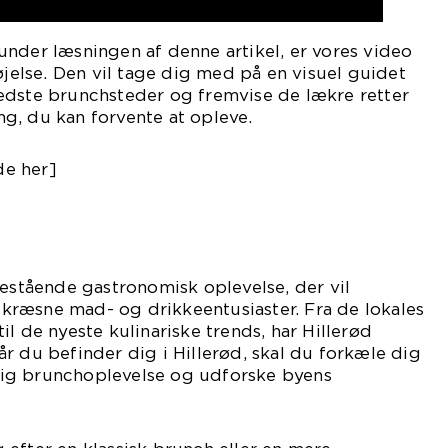
il under læsningen af denne artikel, er vores video
øjelse. Den vil tage dig med på en visuel guidet
edste brunchsteder og fremvise de lækre retter
g, du kan forvente at opleve.
e her]
nestående gastronomisk oplevelse, der vil
t kræsne mad- og drikkeentusiaster. Fra de lokales
l de nyeste kulinariske trends, har Hillerød
r du befinder dig i Hillerød, skal du forkæle dig
ig brunchoplevelse og udforske byens