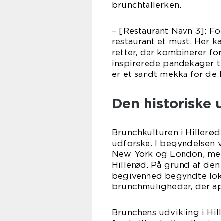
brunchtallerken.
– [Restaurant Navn 3]: Fo
restaurant et must. Her k
retter, der kombinerer fo
inspirerede pandekager t
er et sandt mekka for de k
Den historiske u
Brunchkulturen i Hillerød
udforske. I begyndelsen 
New York og London, men 
Hillerød. På grund af den
begivenhed begyndte lokal
brunchmuligheder, der ap
Brunchens udvikling i Hil