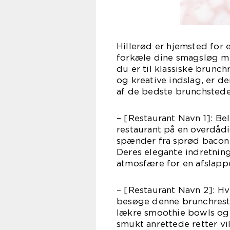
Hillerød er hjemsted for 
forkæle dine smagsløg m
du er til klassiske brunc
og kreative indslag, er de
af de bedste brunchsteder
– [Restaurant Navn 1]: Be
restaurant på en overdådi
spænder fra sprød bacon 
Deres elegante indretnin
atmosfære for en afslapp
– [Restaurant Navn 2]: Hv
besøge denne brunchrestau
lækre smoothie bowls og 
smukt anrettede retter vi