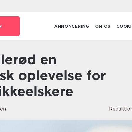
k
ANNONCERING
OM OS
COOKI
sk oplevelse for
ikkeelskere
sen
Redaktio