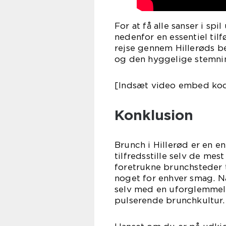
For at få alle sanser i sp
nedenfor en essentiel tilf
rejse gennem Hillerøds b
og den hyggelige stemnin
[Indsæt video embed kod
Konklusion
Brunch i Hillerød er en e
tilfredsstille selv de mes
foretrukne brunchsteder ti
noget for enhver smag. Nå
selv med en uforglemmel
pulserende brunchkultur.