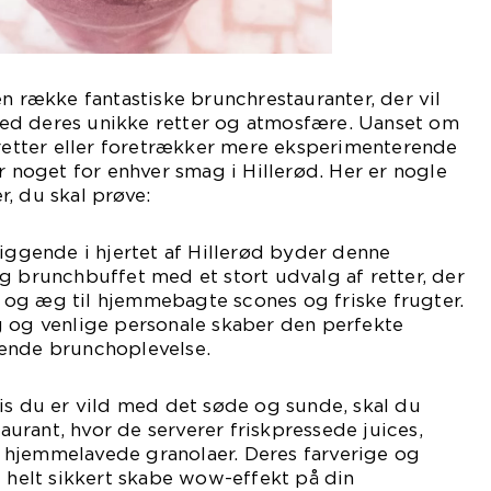
en række fantastiske brunchrestauranter, der vil
ed deres unikke retter og atmosfære. Uanset om
hretter eller foretrækker mere eksperimenterende
r noget for enhver smag i Hillerød. Her er nogle
, du skal prøve:
liggende i hjertet af Hillerød byder denne
g brunchbuffet med et stort udvalg af retter, der
og æg til hjemmebagte scones og friske frugter.
g og venlige personale skaber den perfekte
ende brunchoplevelse.
is du er vild med det søde og sunde, skal du
rant, hvor de serverer friskpressede juices,
hjemmelavede granolaer. Deres farverige og
l helt sikkert skabe wow-effekt på din