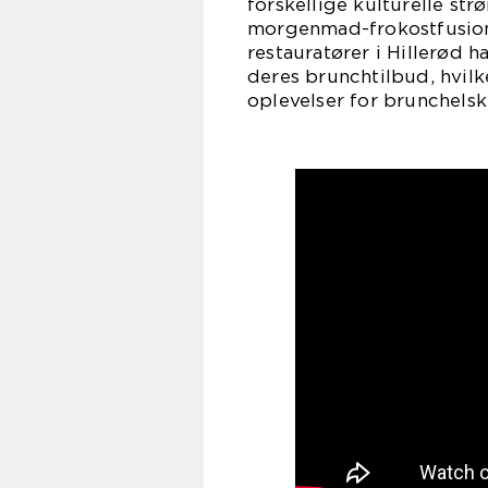
forskellige kulturelle st
morgenmad-frokostfusion,
restauratører i Hillerød
deres brunchtilbud, hvilke
oplevelser for brunchelsk