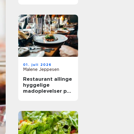
mere ud af
frokostpausen
01. juli 2026
Malene Jeppesen
Restaurant allinge
hyggelige
madoplevelser på
bornholm