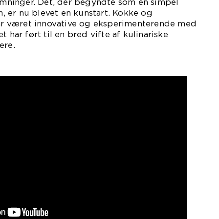
rømninger. Det, der begyndte som en simpel
 er nu blevet en kunstart. Kokke og
 har været innovative og eksperimenterende med
t har ført til en bred vifte af kulinariske
ere.