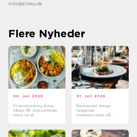
Flere Nyheder
06. juli 2026
01. juli 2026
Frokostordning Århus:
Restaurant allinge
sådan får virksomheder
hyggelige
mere ud af
madoplevelser på
frokostpausen
bornholm