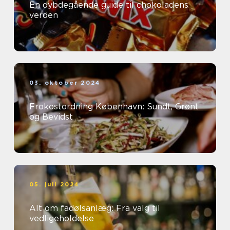
En dybdegående guide til chokoladens
verden
03. oktober 2024
Frokostordning København: Sundt, Grønt
og Bevidst
05. juli 2024
Alt om fadølsanlæg: Fra valg til
vedligeholdelse