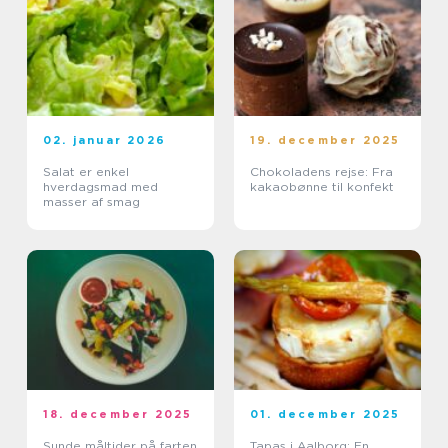
02. januar 2026
19. december 2025
Salat er enkel
Chokoladens rejse: Fra
hverdagsmad med
kakaobønne til konfekt
masser af smag
18. december 2025
01. december 2025
Sunde måltider på farten
Tapas i Aalborg: En