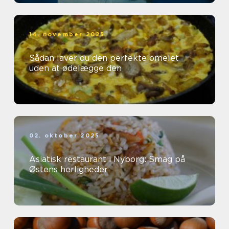
14. november 2025
Sådan laver du den perfekte omelet
uden at ødelægge den
02. oktober 2025
Asiatisk restaurant i Nyborg: Smag på
Østens herligheder