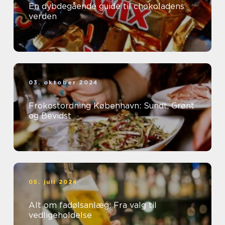
En dybdegående guide til chokoladens
verden
03. oktober 2024
Frokostordning København: Sundt, Grønt
og Bevidst
05. juli 2024
Alt om fadølsanlæg: Fra valg til
vedligeholdelse