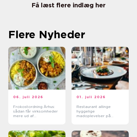
Få læst flere indlæg her
Flere Nyheder
06. juli 2026
01. juli 2026
Frokostordning Århus:
Restaurant allinge
sådan får virksomheder
hyggelige
mere ud af
madoplevelser på
frokostpausen
bornholm