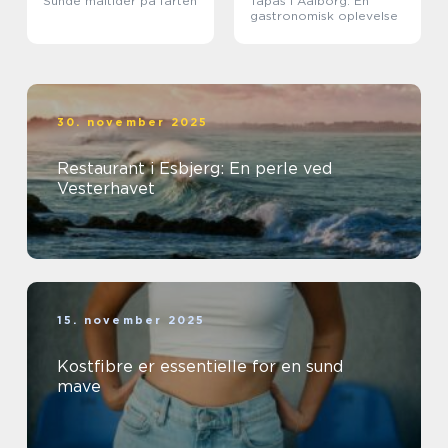
Sunde måltider på farten
Tapas i Aalborg: En
gastronomisk oplevelse
30. november 2025
Restaurant i Esbjerg: En perle ved
Vesterhavet
15. november 2025
Kostfibre er essentielle for en sund
mave