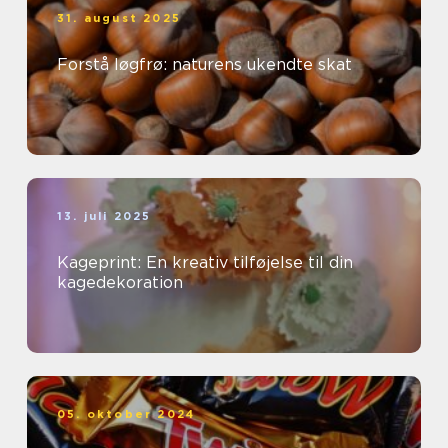
31. august 2025
Forstå løgfrø: naturens ukendte skat
13. juli 2025
Kageprint: En kreativ tilføjelse til din
kagedekoration
05. oktober 2024