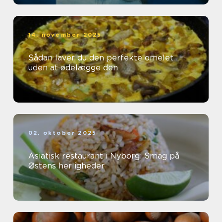
14. november 2025
Sådan laver du den perfekte omelet
uden at ødelægge den
02. oktober 2025
Asiatisk restaurant i Nyborg: Smag på
Østens herligheder