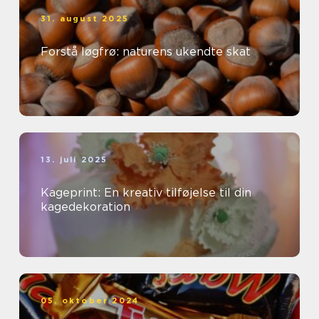
31. august 2025
Forstå løgfrø: naturens ukendte skat
13. juli 2025
Kageprint: En kreativ tilføjelse til din
kagedekoration
05. oktober 2024