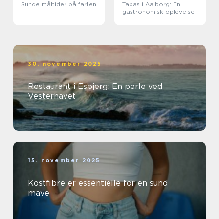
Sunde måltider på farten
Tapas i Aalborg: En
gastronomisk oplevelse
30. november 2025
Restaurant i Esbjerg: En perle ved
Vesterhavet
15. november 2025
Kostfibre er essentielle for en sund
mave