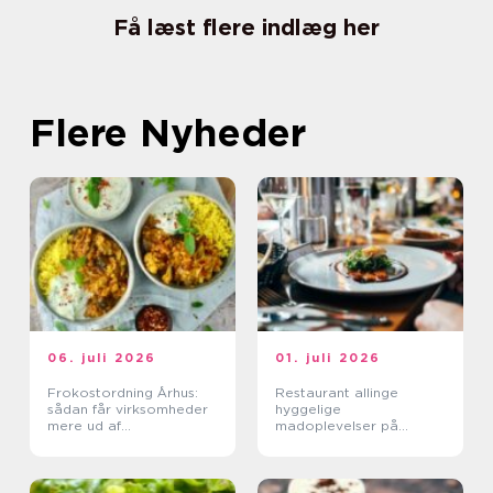
Få læst flere indlæg her
Flere Nyheder
06. juli 2026
01. juli 2026
Frokostordning Århus:
Restaurant allinge
sådan får virksomheder
hyggelige
mere ud af
madoplevelser på
frokostpausen
bornholm