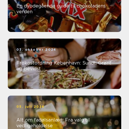
En dybdegående guide til chokoladens
verden
03. oktober 2024
Frokostordning København: Sundt, Grønt
og Bevidst
05. juli 2024
Alt om fadølsanlæg: Fra valg til
vedligeholdelse