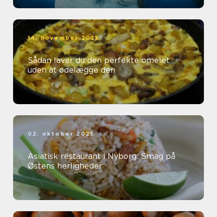
14. november 2025
Sådan laver du den perfekte omelet
uden at ødelægge den
02. oktober 2025
Asiatisk restaurant i Nyborg: Smag på
Østens herligheder