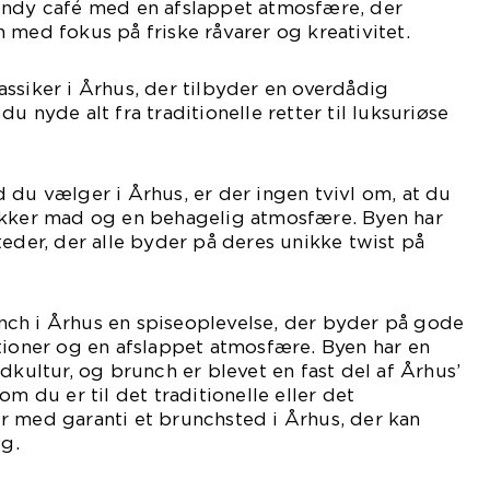
endy café med en afslappet atmosfære, der
 med fokus på friske råvarer og kreativitet.
ssiker i Århus, der tilbyder en overdådig
u nyde alt fra traditionelle retter til luksuriøse
 du vælger i Århus, er der ingen tvivl om, at du
ækker mad og en behagelig atmosfære. Byen har
teder, der alle byder på deres unikke twist på
ch i Århus en spiseoplevelse, der byder på gode
tioner og en afslappet atmosfære. Byen har en
dkultur, og brunch er blevet en fast del af Århus’
om du er til det traditionelle eller det
r med garanti et brunchsted i Århus, der kan
øg.