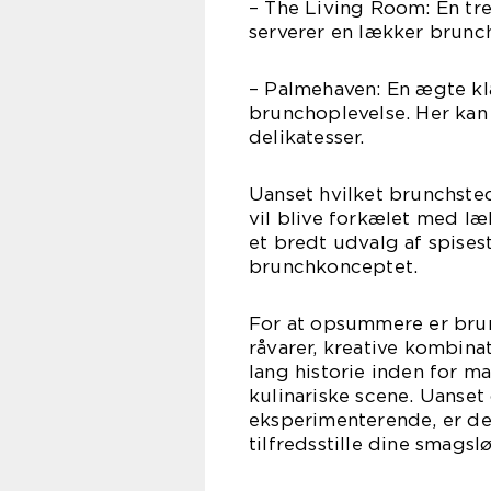
– The Living Room: En tr
serverer en lækker brunch
– Palmehaven: En ægte kla
brunchoplevelse. Her kan d
delikatesser.
Uanset hvilket brunchsted
vil blive forkælet med l
et bredt udvalg af spises
brunchkonceptet.
For at opsummere er brun
råvarer, kreative kombina
lang historie inden for ma
kulinariske scene. Uanset 
eksperimenterende, er de
tilfredsstille dine smagsl