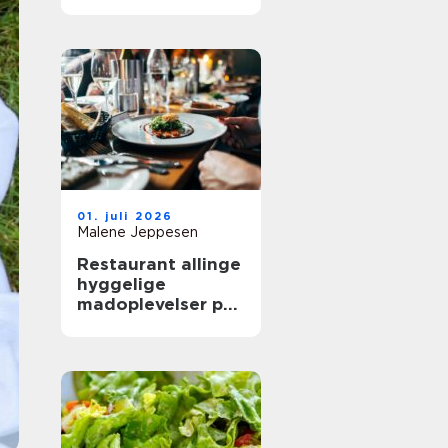
mere ud af
frokostpausen
01. juli 2026
Malene Jeppesen
Restaurant allinge
hyggelige
madoplevelser på
bornholm