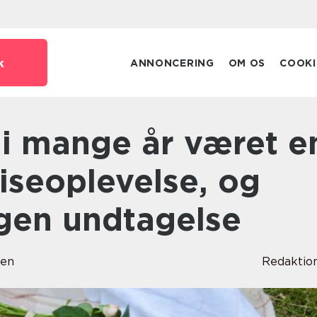
k
ANNONCERING
OM OS
COOKI
iseoplevelse, og
ngen undtagelse
sen
Redaktio