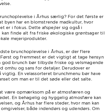
else.
runchoplevelse i Århus særlig? For det første er
, at byen har en blomstrende madkultur, hvor
et er i fokus. Dette afspejler sig også i
an finde alt fra friske økologiske grøntsager til
kale mejeriprodukter.
dste brunchoplevelse i Århus, er der flere
. Først og fremmest er det vigtigt at tage hensyn
En god brunch bør tilbyde friske og velsmagende
med omhu og sans for detaljer. Derudover er
å vigtig. En velassorteret brunchmenu bør have
nset om man er til det søde eller det salte.
t at være opmærksom på er atmosfæren og
edet. En behagelig og hyggelig atmosfære kan
velsen, og Århus har flere steder, hvor man kan
e omgivelser, både indendørs og udendørs. Om