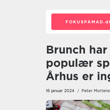
FOKUSPÅMAD.
d
Brunch har i mange år været en
populær sp
Århus er i
16 januar 2024
Peter Morten