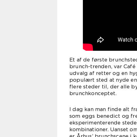
Et af de første brunchsted
brunch-trenden, var Café
udvalg af retter og en h
populært sted at nyde en
flere steder til, der alle 
brunchkonceptet.
I dag kan man finde alt fr
som eggs benedict og fre
eksperimenterende stede
kombinationer. Uanset om m
er Århus’ brunchscene i k