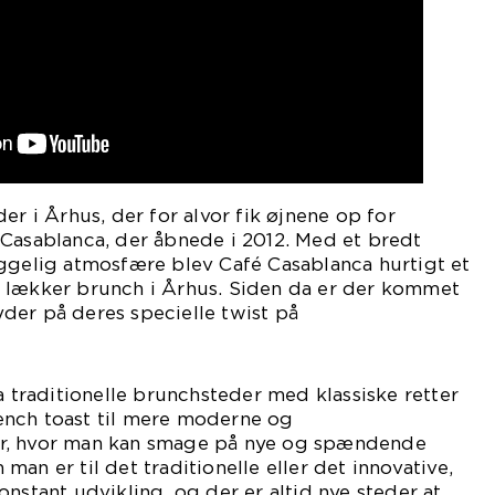
er i Århus, der for alvor fik øjnene op for
 Casablanca, der åbnede i 2012. Med et bredt
yggelig atmosfære blev Café Casablanca hurtigt et
 lækker brunch i Århus. Siden da er der kommet
byder på deres specielle twist på
a traditionelle brunchsteder med klassiske retter
nch toast til mere moderne og
r, hvor man kan smage på nye og spændende
an er til det traditionelle eller det innovative,
onstant udvikling, og der er altid nye steder at