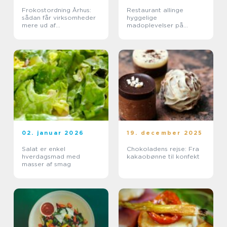
Frokostordning Århus:
Restaurant allinge
sådan får virksomheder
hyggelige
mere ud af
madoplevelser på
frokostpausen
bornholm
02. januar 2026
19. december 2025
Salat er enkel
Chokoladens rejse: Fra
hverdagsmad med
kakaobønne til konfekt
masser af smag