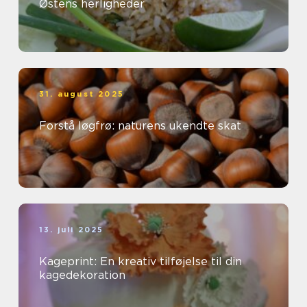
Østens herligheder
31. august 2025
Forstå løgfrø: naturens ukendte skat
13. juli 2025
Kageprint: En kreativ tilføjelse til din
kagedekoration