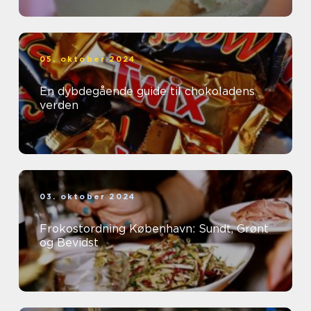
05. oktober 2024
En dybdegående guide til chokoladens
verden
03. oktober 2024
Frokostordning København: Sundt, Grønt
og Bevidst