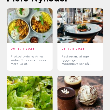
06. juli 2026
01. juli 2026
Frokostordning Århus:
Restaurant allinge
sådan får virksomheder
hyggelige
mere ud af
madoplevelser på
frokostpausen
bornholm