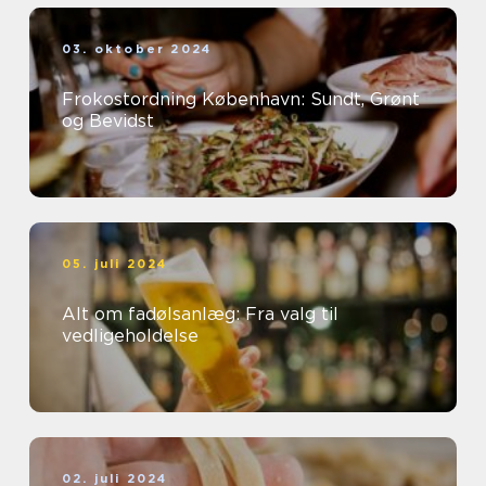
03. oktober 2024
Frokostordning København: Sundt, Grønt
og Bevidst
05. juli 2024
Alt om fadølsanlæg: Fra valg til
vedligeholdelse
02. juli 2024