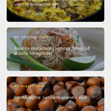
uden at ødelægge den
02. oktober 2025
Asiatisk restaurant i Nyborg: Smag på
Østens herligheder
31. august 2025
Forstå løgfrø: naturens ukendte skat