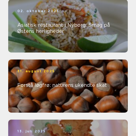
02. oktober 2025
Asiatisk restaurant i Nyborg: Smag på
Østens herligheder
31. august 2025
Forstå løgfrø: naturens ukendte skat
13. juli 2025