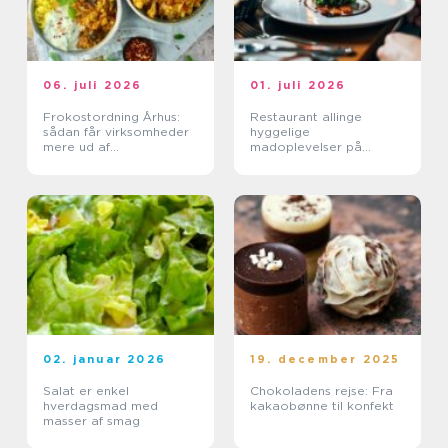
06. juli 2026
01. juli 2026
Frokostordning Århus:
Restaurant allinge
sådan får virksomheder
hyggelige
mere ud af
madoplevelser på
frokostpausen
bornholm
02. januar 2026
19. december 2025
Salat er enkel
Chokoladens rejse: Fra
hverdagsmad med
kakaobønne til konfekt
masser af smag