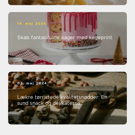
14. maj 2024
Skab fantasifulde kager med kageprint
07. maj 2024
Lækre tørristede kvalitetsnødder: En
sund snack og delikatesse