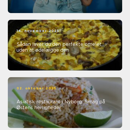
14. november 2025
Sådan laver du den perfekte omelet
uden at ødelægge den
02. oktober 2025
Asiatisk restaurant i Nyborg: Smag på
Østens herligheder