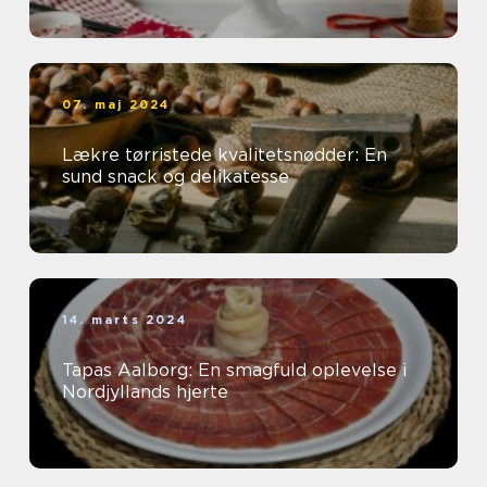
07. maj 2024
Lækre tørristede kvalitetsnødder: En
sund snack og delikatesse
14. marts 2024
Tapas Aalborg: En smagfuld oplevelse i
Nordjyllands hjerte