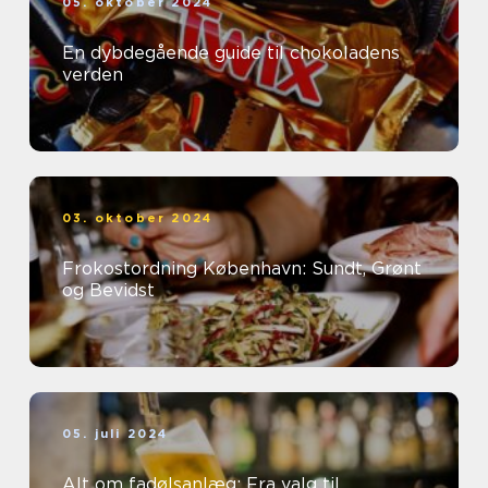
05. oktober 2024
En dybdegående guide til chokoladens
verden
03. oktober 2024
Frokostordning København: Sundt, Grønt
og Bevidst
05. juli 2024
Alt om fadølsanlæg: Fra valg til