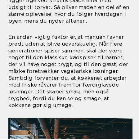
ligger lige ved kirkens plads eller med
udsigt til torvet. Så bliver maden en del af en
større oplevelse, hvor du følger hverdagen i
byen, mens du nyder aftenen.
En anden vigtig faktor er, at menuen favner
bredt uden at blive uoverskuelig. Når flere
generationer spiser sammen, skal der være
noget til den klassiske kødspiser, til barnet,
der vil have noget trygt, og til den gæst, der
måske foretrækker vegetariske løsninger.
Samtidig forventer du, at køkkenet arbejder
med friske råvarer frem for færdiglavede
løsninger. Det skaber smag, men også
tryghed, fordi du kan se og smage, at
kokkene gør sig umage.