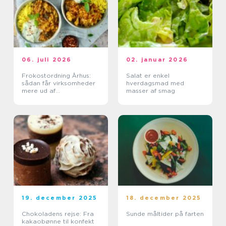
06. juli 2026
02. januar 2026
Frokostordning Århus:
Salat er enkel
sådan får virksomheder
hverdagsmad med
mere ud af
masser af smag
frokostpausen
19. december 2025
18. december 2025
Chokoladens rejse: Fra
Sunde måltider på farten
kakaobønne til konfekt