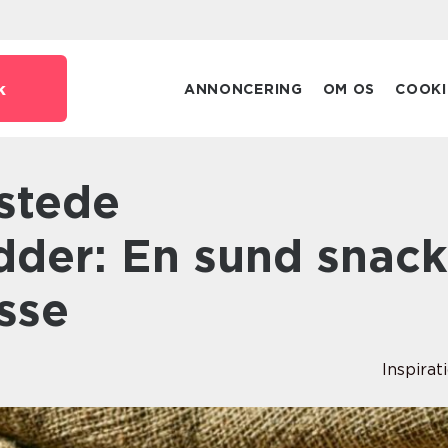
k
ANNONCERING
OM OS
COOKI
dder: En sund snack
sse
Inspirat