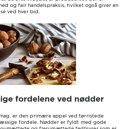
ed og fair handelspraksis, hvilket også giver en
lse ved hver bid.
ge fordelene ved nødder
smag, er den primære appel ved tørristede
ssige fordele. Nødder er fyldt med gode
noumættede og flerumættede fedtsyrer som er