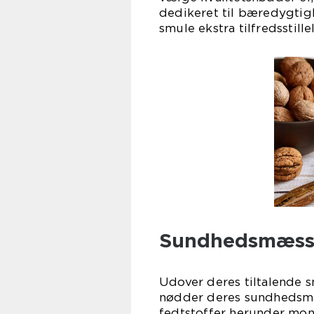
dedikeret til bæredygtigh
smule ekstra tilfredsstille
Sundhedsmæssi
Udover deres tiltalende 
nødder deres sundhedsmæ
fedtstoffer herunder mo