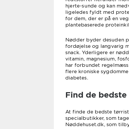
hjerte-sunde og kan medvi
ligeledes fyldt med prote
for dem, der er på en veg
plantebaserede proteinkil
Nødder byder desuden på e
fordøjelse og langvarig 
snack. Yderligere er nød
vitamin, magnesium, fosf
har forbundet regelmæssi
flere kroniske sygdomme
diabetes.
Find de bedste 
At finde de bedste tørris
specialbutikker, som tage
Nøddehuset.dk, som tilby