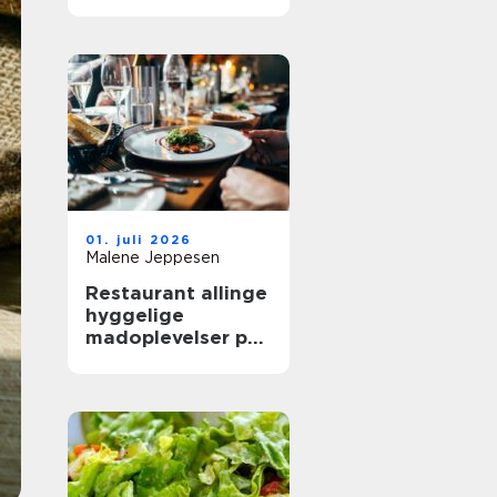
mere ud af
frokostpausen
01. juli 2026
Malene Jeppesen
Restaurant allinge
hyggelige
madoplevelser på
bornholm