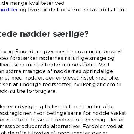
e de mange kvaliteter ved
snødder
og hvorfor de bør være en fast del af din
stede nødder særlige?
, hvorpå nødder opvarmes i en ovn uden brug af
roces forstærker nødernes naturlige smage og
dhed, som mange finder uimodståelig. Ved
 en større mængde af nøddernes oprindelige
net med nødder, der er blevet ristet med olie.
lsen af unødige fedtstoffer, hvilket gør dem til
ack-sultne forbrugere.
der er udvalgt og behandlet med omhu, ofte
høstregioner, hvor betingelserne for nødde vækst
eres ofte af friskhed, renhed, og en smag, der er
e masseproducerede alternativer. Fordelen ved at
 at de ofte tilbydes af producenter, der er