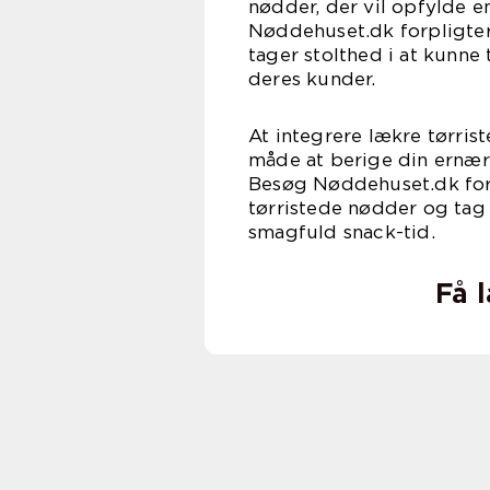
nødder, der vil opfylde e
Nøddehuset.dk forpligter s
tager stolthed i at kunne 
deres kunder.
At integrere lækre tørris
måde at berige din ernær
Besøg Nøddehuset.dk for
tørristede nødder og tag
smagfuld snack-tid.
Få 