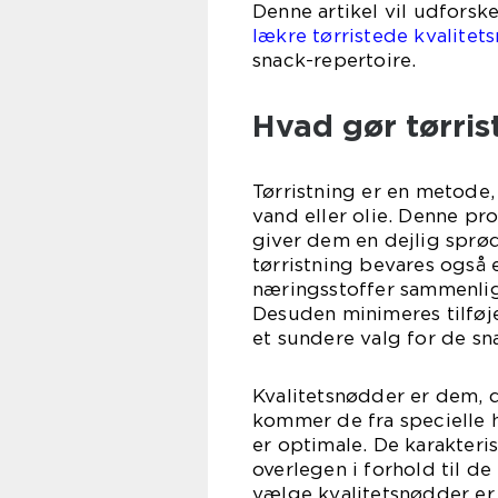
Denne artikel vil udforsk
lækre tørristede kvalitet
snack-repertoire.
Hvad gør tørri
Tørristning er en metode
vand eller olie. Denne p
giver dem en dejlig sprø
tørristning bevares også
næringsstoffer sammenlig
Desuden minimeres tilføje
et sundere valg for de sn
Kvalitetsnødder er dem, 
kommer de fra specielle 
er optimale. De karakteris
overlegen i forhold til d
vælge kvalitetsnødder er,