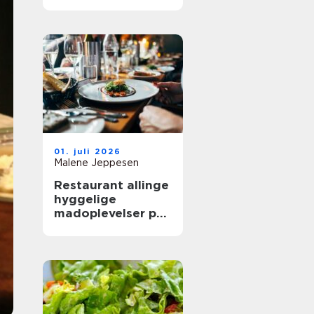
mere ud af
frokostpausen
01. juli 2026
Malene Jeppesen
Restaurant allinge
hyggelige
madoplevelser på
bornholm