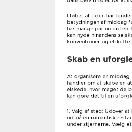
dans blev tilføjet for at 
I løbet af tiden har tende
betydningen af middag fo
har mange par nu en tende
kan nyde hinandens sels
konventioner og etikette.
Skab en uforgl
At organisere en middag 
handler om at skabe en at
elskede, hvor meget de be
kan gøre det til en uforg
1. Valg af sted: Udover 
ud på en romantisk restaur
under stjernerne. Vælg et s