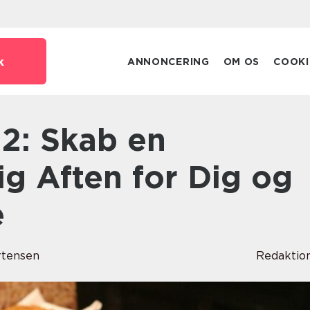
k
ANNONCERING
OM OS
COOKI
g Aften for Dig og
e
rtensen
Redaktio