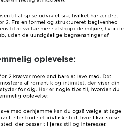
skabe en festlig atmosfære.
nsen til at spise udviklet sig, hvilket har ændret
r 2. Fra en formel og struktureret begivenhed
ns til at vælge mere afslappede miljøer, hvor de
kab, uden de uundgåelige begrænsninger af
emmelig oplevelse:
for 2 kræver mere end bare at lave mad. Det
mosfære af romantik og intimitet, der viser din
tyder for dig. Her er nogle tips til, hvordan du
lemmelig oplevelse:
at lave mad derhjemme kan du også vælge at tage
ant eller finde et idyllisk sted, hvor I kan spise
ted, der passer til jeres stil og interesser.