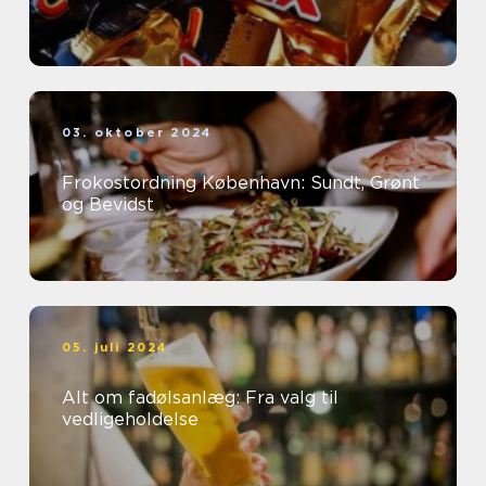
03. oktober 2024
Frokostordning København: Sundt, Grønt
og Bevidst
05. juli 2024
Alt om fadølsanlæg: Fra valg til
vedligeholdelse