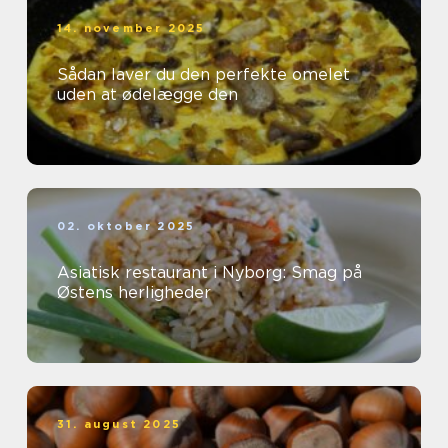
14. november 2025
Sådan laver du den perfekte omelet
uden at ødelægge den
02. oktober 2025
Asiatisk restaurant i Nyborg: Smag på
Østens herligheder
31. august 2025