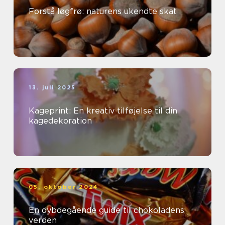
Forstå løgfrø: naturens ukendte skat
13. juli 2025
Kageprint: En kreativ tilføjelse til din
kagedekoration
05. oktober 2024
En dybdegående guide til chokoladens
verden