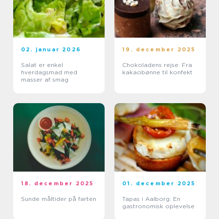
02. januar 2026
19. december 2025
Salat er enkel
Chokoladens rejse: Fra
hverdagsmad med
kakaobønne til konfekt
masser af smag
18. december 2025
01. december 2025
Sunde måltider på farten
Tapas i Aalborg: En
gastronomisk oplevelse