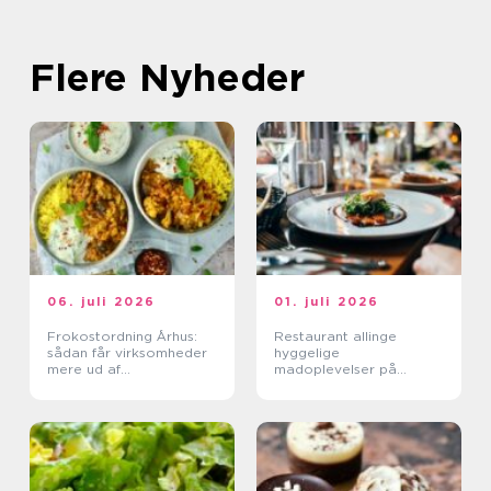
Flere Nyheder
06. juli 2026
01. juli 2026
Frokostordning Århus:
Restaurant allinge
sådan får virksomheder
hyggelige
mere ud af
madoplevelser på
frokostpausen
bornholm