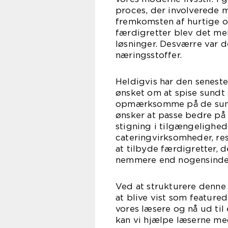
proces, der involverede 
fremkomsten af hurtige 
færdigretter blev det me
løsninger. Desværre var d
næringsstoffer.
Heldigvis har den senest
ønsket om at spise sundt s
opmærksomme på de sund
ønsker at passe bedre på 
stigning i tilgængelighed
cateringvirksomheder, r
at tilbyde færdigretter, d
nemmere end nogensinde f
Ved at strukturere denne
at blive vist som feature
vores læsere og nå ud til
kan vi hjælpe læserne med