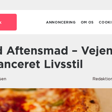
k
ANNONCERING
OM OS
COOKI
anceret Livsstil
sen
Redaktio