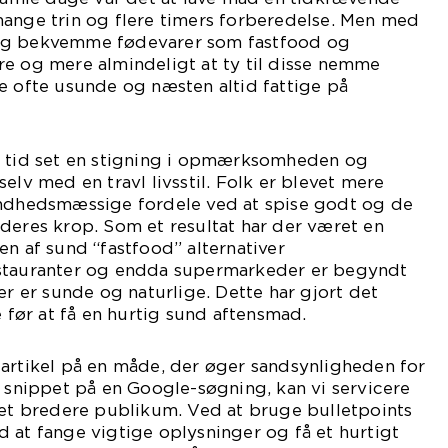
mange trin og flere timers forberedelse. Men med
og bekvemme fødevarer som fastfood og
re og mere almindeligt at ty til disse nemme
e ofte usunde og næsten altid fattige på
e tid set en stigning i opmærksomheden og
elv med en travl livsstil. Folk er blevet mere
hedsmæssige fordele ved at spise godt og de
deres krop. Som et resultat har der været en
en af sund “fastfood” alternativer
estauranter og endda supermarkeder er begyndt
er er sunde og naturlige. Dette har gjort det
ør at få en hurtig sund aftensmad.
 artikel på en måde, der øger sandsynligheden for
d snippet på en Google-søgning, kan vi servicere
 et bredere publikum. Ved at bruge bulletpoints
 at fange vigtige oplysninger og få et hurtigt