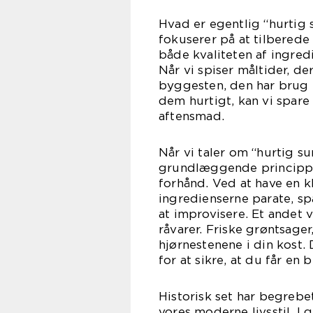
Hvad er egentlig “hurtig 
fokuserer på at tilberede
både kvaliteten af ingred
Når vi spiser måltider, de
byggesten, den har brug f
dem hurtigt, kan vi spar
aftensmad.
Når vi taler om “hurtig s
grundlæggende principper
forhånd. Ved at have en kl
ingredienserne parate, s
at improvisere. Et andet 
råvarer. Friske grøntsage
hjørnestenene i din kost. 
for at sikre, at du får en 
Historisk set har begrebe
vores moderne livsstil. I