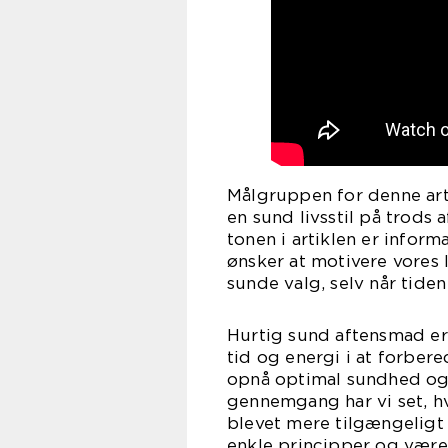
Målgruppen for denne arti
en sund livsstil på trods a
tonen i artiklen er infor
ønsker at motivere vores l
sunde valg, selv når tiden
Hurtig sund aftensmad er v
tid og energi i at forbe
opnå optimal sundhed og 
gennemgang har vi set, h
blevet mere tilgængeligt f
enkle principper og være 