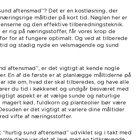
sund aftensmad”? Det er en kostløsning, der
 næringsrige måltider på kort tid. Nøglen her er
ienserne og den effektive tilberedningsteknik.
r er rig på næringsstoffer, får vores krop de
or for at fungere optimalt. Og ved at tilberede
e tid og stadig nyde en velsmagende og sund
und aftensmad”, er det vigtigt at kende nogle
. En af de første er at planlægge måltiderne på
ar ide om, hvad der skal tilberedes, og have alle
parer du tid i køkkenet og undgår besværet med
vigtigt aspekt er at vælge sunde og naturlige
r, magert kød, fuldkorn og planteolier bør være
Desuden er det vigtigt at variere dine måltider
bred vifte af næringsstoffer.
t “hurtig sund aftensmad” udviklet sig i takt med
 gamle dage var det at lave mad en tidkrævende