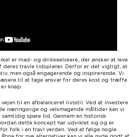
kel er mad- og drikkeelskere, der ønsker at leve
f deres travle tidsplaner. Derfor er det vigtigt, at
mativ, men også engagerende og inspirerende. Vi
æsere til at tage ansvar for deres kost og træffe
 er knap.
ejen til en afbalanceret livsstil. Ved at investere
rede næringsrige og velsmagende måltider kan vi
samtidig spare tid. Gennem en historisk
vordan dette koncept har udviklet sig og er
or folk i en travl verden. Ved at følge nogle
åbne for nye alternativer kan vi alle nyde godt af