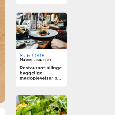
mere ud af
frokostpausen
01. juli 2026
Malene Jeppesen
Restaurant allinge
hyggelige
madoplevelser på
bornholm