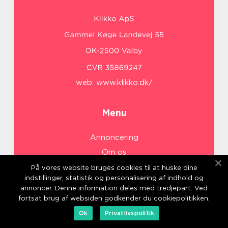
web:
www.klikko.dk/
Menu
Annoncering
Om os
Cookies
På vores website bruges cookies til at huske dine
indstillinger, statistik og personalisering af indhold og
Kontakt os
annoncer. Denne information deles med tredjepart. Ved
Sitemap
fortsat brug af websiden godkender du cookiepolitikken.
Ok
Privatlivspolitik