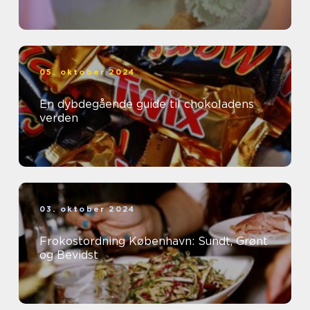
05. oktober 2024
En dybdegående guide til chokoladens
verden
03. oktober 2024
Frokostordning København: Sundt, Grønt
og Bevidst