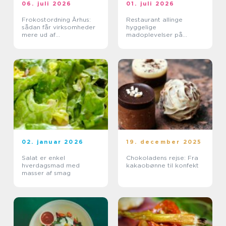
06. juli 2026
01. juli 2026
Frokostordning Århus:
Restaurant allinge
sådan får virksomheder
hyggelige
mere ud af
madoplevelser på
frokostpausen
bornholm
02. januar 2026
19. december 2025
Salat er enkel
Chokoladens rejse: Fra
hverdagsmad med
kakaobønne til konfekt
masser af smag