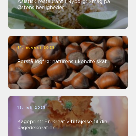
Asiatisk restaurant i Nyborg: Smag på
Østens herligheder
31. august 2025
Forstå løgfrø: naturens ukendte skat
13. juli 2025
Kageprint: En kreativ tilføjelse til din
kagedekoration