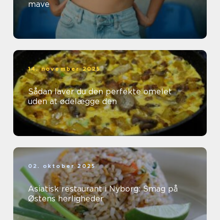
mave
14. november 2025
Sådan laver du den perfekte omelet
uden at ødelægge den
02. oktober 2025
Asiatisk restaurant i Nyborg: Smag på
Østens herligheder