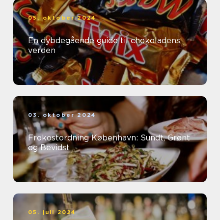
05. oktober 2024
En dybdegående guide til chokoladens
verden
03. oktober 2024
Frokostordning København: Sundt, Grønt
og Bevidst
05. juli 2024