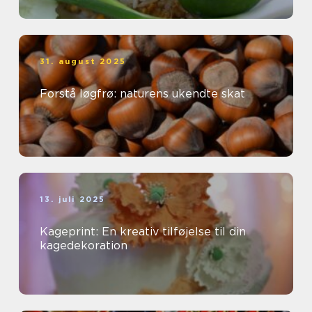
31. august 2025
Forstå løgfrø: naturens ukendte skat
13. juli 2025
Kageprint: En kreativ tilføjelse til din
kagedekoration