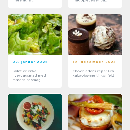
mere ud af
madoplevelser på
frokostpausen
bornholm
02. januar 2026
19. december 2025
Salat er enkel
Chokoladens rejse: Fra
hverdagsmad med
kakaobønne til konfekt
masser af smag