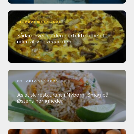
14. november 2025
Sådan laver du den perfekte omelet
uden at ødelægge den
02. oktober 2025
Asiatisk restaurant i Nyborg: Smag på
Østens herligheder