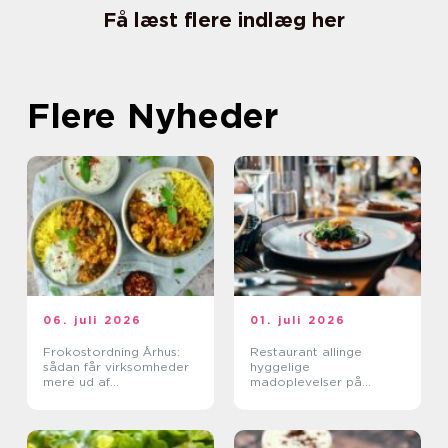
Få læst flere indlæg her
Flere Nyheder
06. juli 2026
01. juli 2026
Frokostordning Århus:
Restaurant allinge
sådan får virksomheder
hyggelige
mere ud af
madoplevelser på
frokostpausen
bornholm