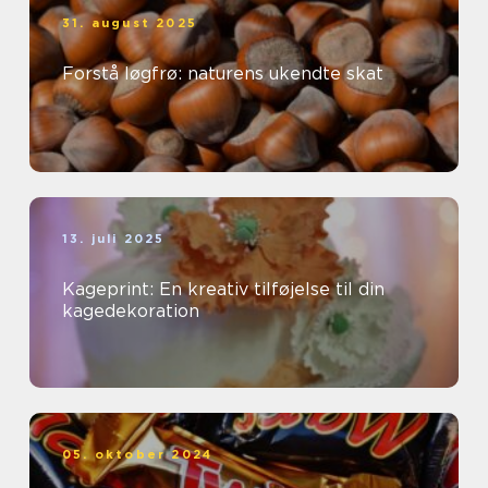
31. august 2025
Forstå løgfrø: naturens ukendte skat
13. juli 2025
Kageprint: En kreativ tilføjelse til din
kagedekoration
05. oktober 2024