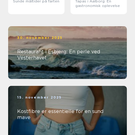
Sunde måltider på farten
Tapas i Aalborg: En
gastronomisk oplevelse
30. november 2025
Restaurant i Esbjerg: En perle ved
Vesterhavet
15. november 2025
Kostfibre er essentielle for en sund
mave