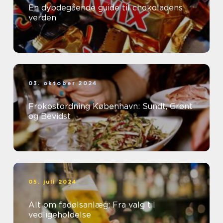
En dybdegående guide til chokoladens
verden
03. oktober 2024
Frokostordning København: Sundt, Grønt
og Bevidst
05. juli 2024
Alt om fadølsanlæg: Fra valg til
vedligeholdelse