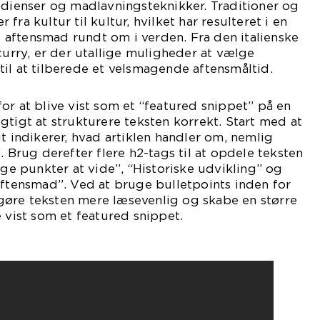
edienser og madlavningsteknikker. Traditioner og
fra kultur til kultur, hvilket har resulteret i en
il aftensmad rundt om i verden. Fra den italienske
curry, er der utallige muligheder at vælge
il at tilberede et velsmagende aftensmåltid.
or at blive vist som et “featured snippet” på en
gtigt at strukturere teksten korrekt. Start med at
t indikerer, hvad artiklen handler om, nemlig
. Brug derefter flere h2-tags til at opdele teksten
ige punkter at vide”, “Historiske udvikling” og
aftensmad”. Ved at bruge bulletpoints inden for
øre teksten mere læsevenlig og skabe en større
e vist som et featured snippet.