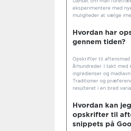
Uanset om man foretrække
eksperimentere med nye 
muligheder at vælge ime
Hvordan har opsk
gennem tiden?
Opskrifter til aftensmad
århundreder. I takt med 
ingredienser og madlavni
Traditioner og præferencer
resulteret i en bred vari
Hvordan kan jeg
opskrifter til a
snippets på Goo