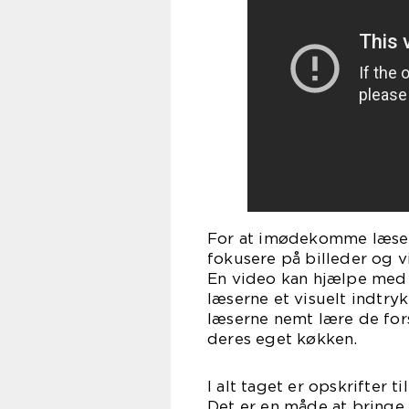
For at imødekomme læsere
fokusere på billeder og vi
En video kan hjælpe med 
læserne et visuelt indtryk
læserne nemt lære de fors
deres eget køkken.
I alt taget er opskrifter
Det er en måde at bringe