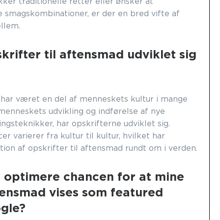
r traditionelle retter eller ønsker at
smagskombinationer, er der en bred vifte af
llem.
rifter til aftensmad udviklet sig
 har været en del af menneskets kultur i mange
menneskets udvikling og indførelse af nye
ngsteknikker, har opskrifterne udviklet sig.
 varierer fra kultur til kultur, hvilket har
ation af opskrifter til aftensmad rundt om i verden.
 optimere chancen for at mine
ftensmad vises som featured
gle?