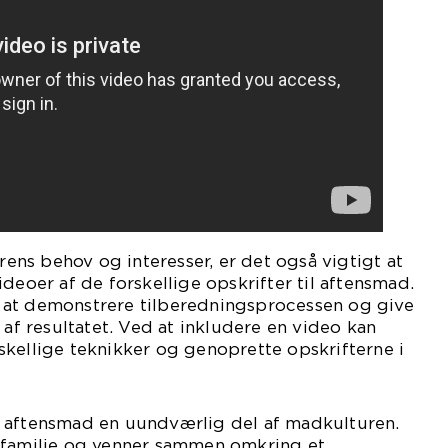
ns behov og interesser, er det også vigtigt at
deoer af de forskellige opskrifter til aftensmad.
at demonstrere tilberedningsprocessen og give
 af resultatet. Ved at inkludere en video kan
kellige teknikker og genoprette opskrifterne i
 til aftensmad en uundværlig del af madkulturen.
 familie og venner sammen omkring et