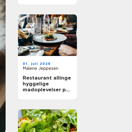
mere ud af
frokostpausen
01. juli 2026
Malene Jeppesen
Restaurant allinge
hyggelige
madoplevelser på
bornholm