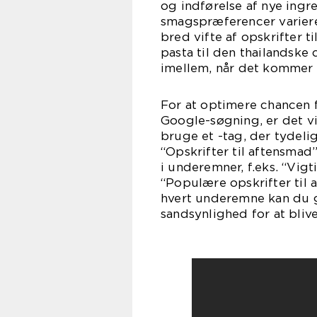
og indførelse af nye ingr
smagspræferencer varierer 
bred vifte af opskrifter t
pasta til den thailandske 
imellem, når det kommer t
For at optimere chancen f
Google-søgning, er det vi
bruge et -tag, der tydelig
“Opskrifter til aftensmad”
i underemner, f.eks. “Vigt
“Populære opskrifter til 
hvert underemne kan du g
sandsynlighed for at bliv