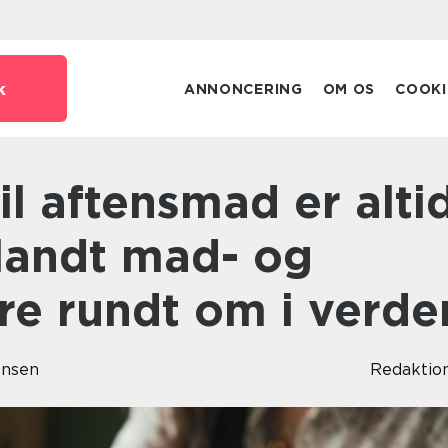
k
ANNONCERING
OM OS
COOKI
blandt mad- og
re rundt om i verde
ensen
Redaktio