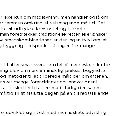
 er ikke kun om madlavning, men handler også om
ner sammen omkring et velsmagende måltid. Det
 for at udtrykke kreativitet og forkæle
n foretrækker traditionelle retter eller ønsker
e smagskombinationer, er der ingen tvivl om, at
og hyggeligt tidspunkt på dagen for mange
ter til aftensmad været en del af menneskets kultur
ning blev en mere almindelig praksis, begyndte
r og metoder til at tilberede måltider om aftenen.
r sket mange forandringer og innovationer i
en af opskrifter til aftensmad stadig den samme –
ltid til at afslutte dagen på en tilfredsstillende
har udviklet sig i takt med menneskets udvikling