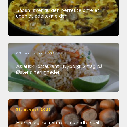
Sådan laver du den perfekte omelet
uden at ødelægge den
02. oktober 2025
Asiatisk restaurant i Nyborg: Smag på
Østens herligheder
31. august 2025
Forstå løgfrø: naturens ukendte skat