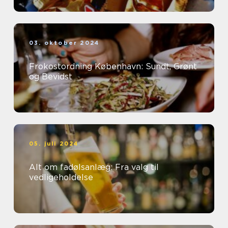
03. oktober 2024
Frokostordning København: Sundt, Grønt
og Bevidst
05. juli 2024
Alt om fadølsanlæg: Fra valg til
vedligeholdelse