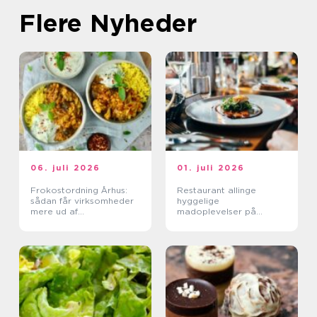
Flere Nyheder
06. juli 2026
01. juli 2026
Frokostordning Århus:
Restaurant allinge
sådan får virksomheder
hyggelige
mere ud af
madoplevelser på
frokostpausen
bornholm