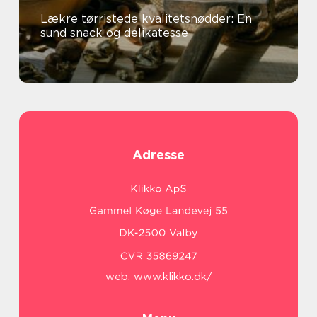
Lækre tørristede kvalitetsnødder: En
sund snack og delikatesse
Adresse
web:
www.klikko.dk/