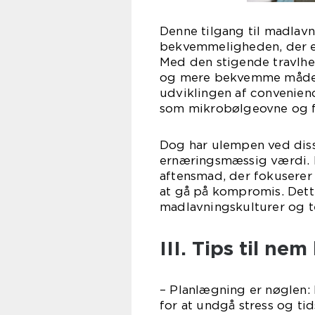
Denne tilgang til madlavn
bekvemmeligheden, der er 
Med den stigende travlhed
og mere bekvemme måder a
udviklingen af convenien
som mikrobølgeovne og f
Dog har ulempen ved dis
ernæringsmæssig værdi. D
aftensmad, der fokusere
at gå på kompromis. Dette
madlavningskulturer og 
III. Tips til n
– Planlægning er nøglen:
for at undgå stress og ti