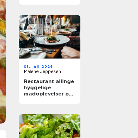
mere ud af
frokostpausen
01. juli 2026
Malene Jeppesen
Restaurant allinge
hyggelige
madoplevelser på
bornholm