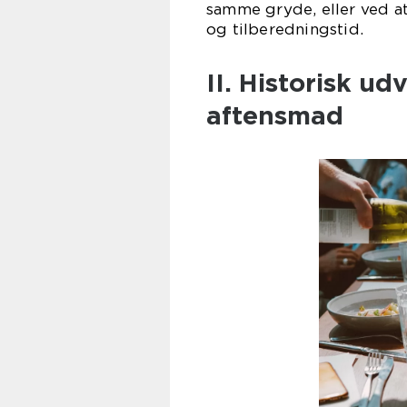
samme gryde, eller ved a
og tilberedningstid.
II. Historisk ud
aftensmad