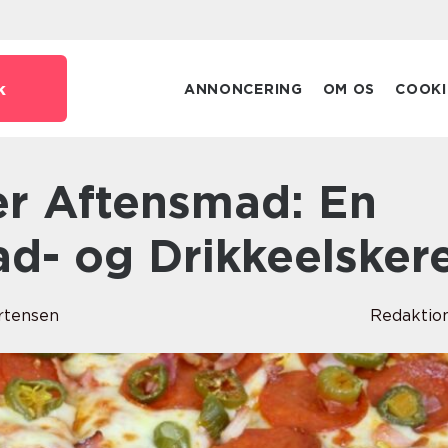
k
ANNONCERING
OM OS
COOKI
ad- og Drikkeelsker
rtensen
Redaktio