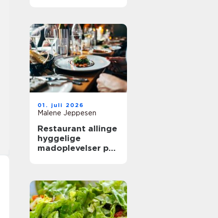
mere ud af
frokostpausen
01. juli 2026
Malene Jeppesen
Restaurant allinge
hyggelige
madoplevelser på
bornholm