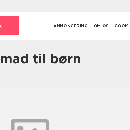
k
ANNONCERING
OM OS
COOKI
smad til børn