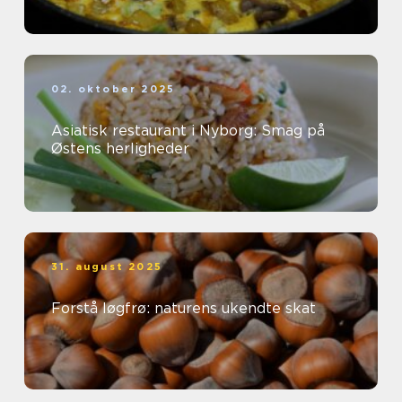
02. oktober 2025
Asiatisk restaurant i Nyborg: Smag på
Østens herligheder
31. august 2025
Forstå løgfrø: naturens ukendte skat