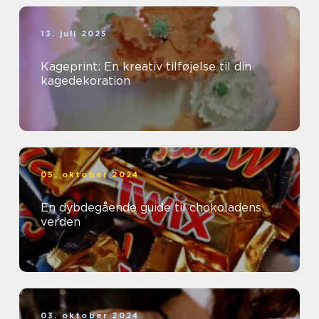
13. juli 2025
Kageprint: En kreativ tilføjelse til din
kagedekoration
05. oktober 2024
En dybdegående guide til chokoladens
verden
03. oktober 2024