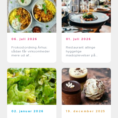
06. juli 2026
01. juli 2026
Frokostordning Århus:
Restaurant allinge
sådan får virksomheder
hyggelige
mere ud af
madoplevelser på
frokostpausen
bornholm
02. januar 2026
19. december 2025