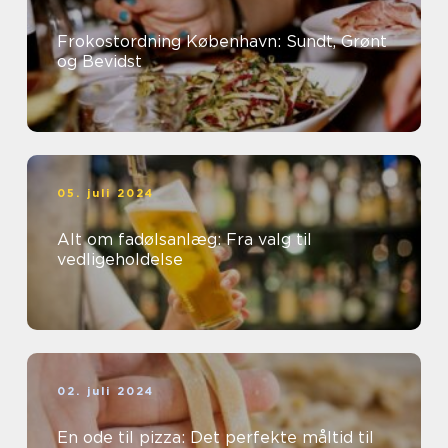
Frokostordning København: Sundt, Grønt
og Bevidst
05. juli 2024
Alt om fadølsanlæg: Fra valg til
vedligeholdelse
02. juli 2024
En ode til pizza: Det perfekte måltid til