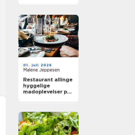
mere ud af
frokostpausen
01. juli 2026
Malene Jeppesen
Restaurant allinge
hyggelige
madoplevelser på
bornholm