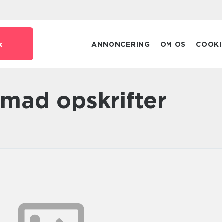
k
ANNONCERING
OM OS
COOKI
smad opskrifter