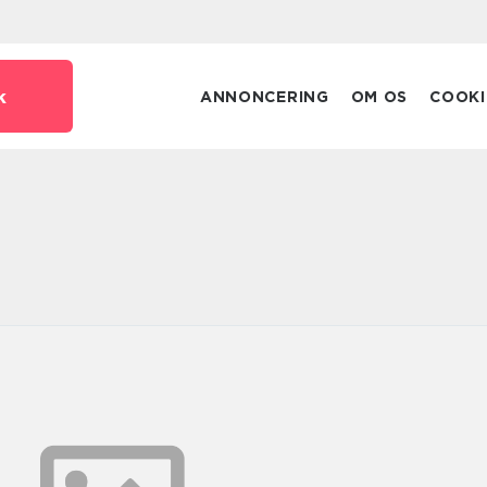
k
ANNONCERING
OM OS
COOKI