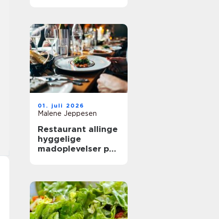
mere ud af
frokostpausen
01. juli 2026
Malene Jeppesen
Restaurant allinge
hyggelige
madoplevelser på
bornholm