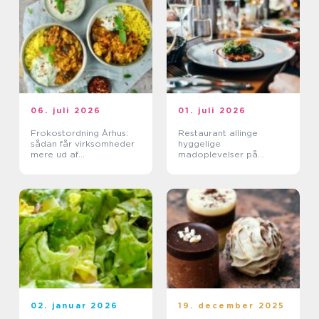
06. juli 2026
01. juli 2026
Frokostordning Århus:
Restaurant allinge
sådan får virksomheder
hyggelige
mere ud af
madoplevelser på
frokostpausen
bornholm
02. januar 2026
19. december 2025