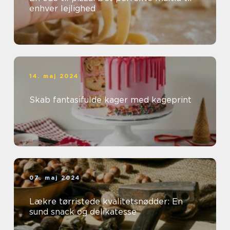
enhver lejlighed
14. maj 2024
Skab fantasifulde kager med kageprint
07. maj 2024
Lækre tørristede kvalitetsnødder: En
sund snack og delikatesse