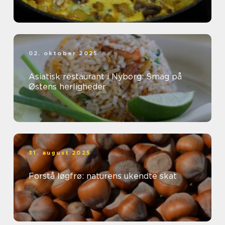
02. oktober 2025
Asiatisk restaurant i Nyborg: Smag på
Østens herligheder
31. august 2025
Forstå løgfrø: naturens ukendte skat