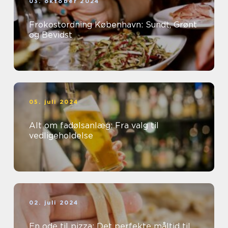
03. oktober 2024
Frokostordning København: Sundt, Grønt
og Bevidst
05. juli 2024
Alt om fadølsanlæg: Fra valg til
vedligeholdelse
02. juli 2024
En ode til pizza: Det perfekte måltid til