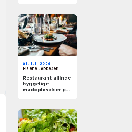
mere ud af
frokostpausen
01. juli 2026
Malene Jeppesen
Restaurant allinge
hyggelige
madoplevelser på
bornholm