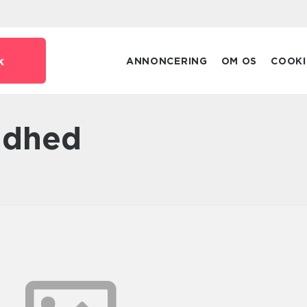
k
ANNONCERING
OM OS
COOKI
ndhed