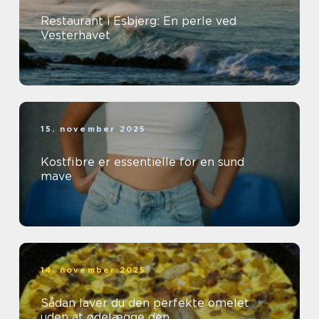
Restaurant i Esbjerg: En perle ved
Vesterhavet
15. november 2025
Kostfibre er essentielle for en sund
mave
14. november 2025
Sådan laver du den perfekte omelet
uden at ødelægge den