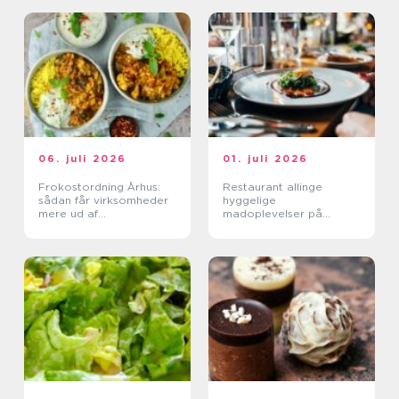
06. juli 2026
01. juli 2026
Frokostordning Århus:
Restaurant allinge
sådan får virksomheder
hyggelige
mere ud af
madoplevelser på
frokostpausen
bornholm