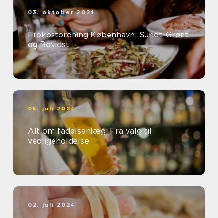
03. oktober 2024
Frokostordning København: Sundt, Grønt
og Bevidst
05. juli 2024
Alt om fadølsanlæg: Fra valg til
vedligeholdelse
02. juli 2024