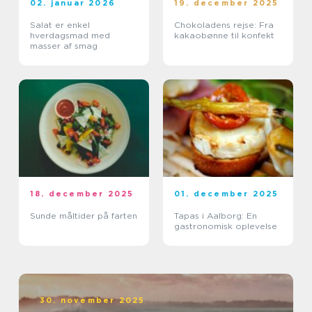
02. januar 2026
19. december 2025
Salat er enkel
Chokoladens rejse: Fra
hverdagsmad med
kakaobønne til konfekt
masser af smag
18. december 2025
01. december 2025
Sunde måltider på farten
Tapas i Aalborg: En
gastronomisk oplevelse
30. november 2025