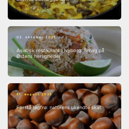
02. oktober 2025
Asiatisk restaurant i Nyborg: Smag på
Østens herligheder
31. august 2025
Forstå løgfrø: naturens ukendte skat