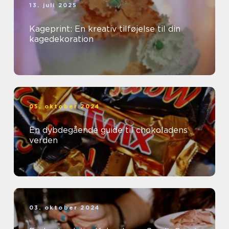
13. juli 2025
Kageprint: En kreativ tilføjelse til din
kagedekoration
05. oktober 2024
En dybdegående guide til chokoladens
verden
03. oktober 2024