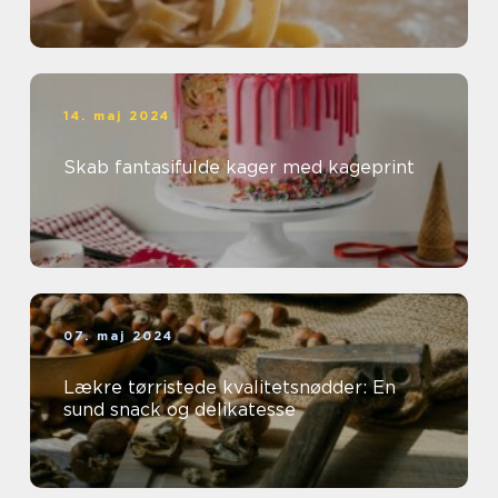
14. maj 2024
Skab fantasifulde kager med kageprint
07. maj 2024
Lækre tørristede kvalitetsnødder: En
sund snack og delikatesse