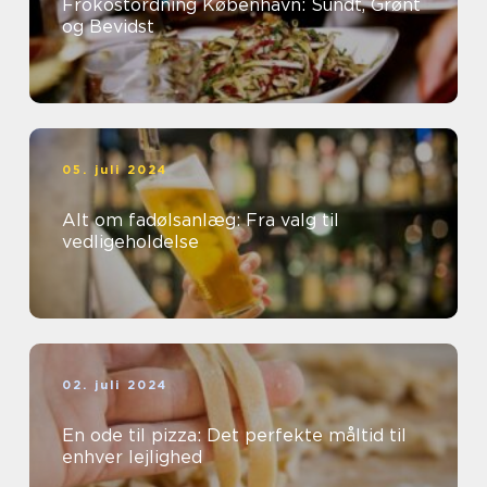
Frokostordning København: Sundt, Grønt
og Bevidst
05. juli 2024
Alt om fadølsanlæg: Fra valg til
vedligeholdelse
02. juli 2024
En ode til pizza: Det perfekte måltid til
enhver lejlighed