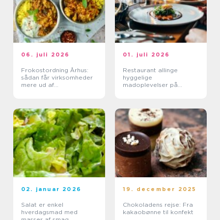
06. juli 2026
01. juli 2026
Frokostordning Århus:
Restaurant allinge
sådan får virksomheder
hyggelige
mere ud af
madoplevelser på
frokostpausen
bornholm
02. januar 2026
19. december 2025
Salat er enkel
Chokoladens rejse: Fra
hverdagsmad med
kakaobønne til konfekt
masser af smag