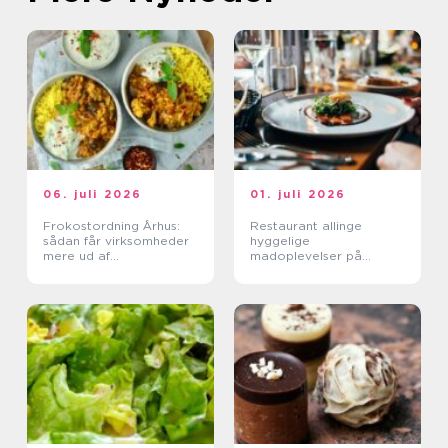
06. juli 2026
01. juli 2026
Frokostordning Århus:
Restaurant allinge
sådan får virksomheder
hyggelige
mere ud af
madoplevelser på
frokostpausen
bornholm