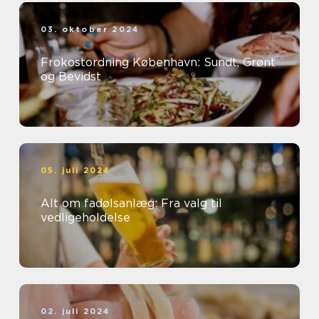
03. oktober 2024
Frokostordning København: Sundt, Grønt
og Bevidst
05. juli 2024
Alt om fadølsanlæg: Fra valg til
vedligeholdelse
02. juli 2024