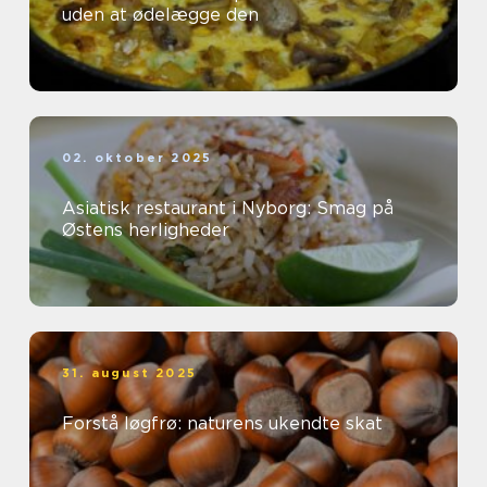
uden at ødelægge den
02. oktober 2025
Asiatisk restaurant i Nyborg: Smag på
Østens herligheder
31. august 2025
Forstå løgfrø: naturens ukendte skat