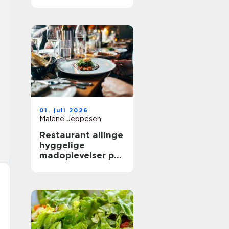
mere ud af
frokostpausen
01. juli 2026
Malene Jeppesen
Restaurant allinge
hyggelige
madoplevelser på
bornholm