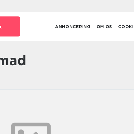
k
ANNONCERING
OM OS
COOKI
smad