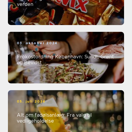
verden
03. oktober 2024
Frokostordning København: Sundt, Grønt
og Bevidst
05. juli 2024
Alt om fadølsanlæg: Fra valg til
vedligeholdelse