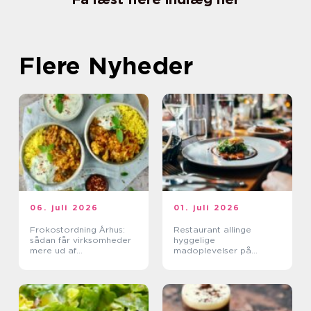
Flere Nyheder
06. juli 2026
01. juli 2026
Frokostordning Århus:
Restaurant allinge
sådan får virksomheder
hyggelige
mere ud af
madoplevelser på
frokostpausen
bornholm