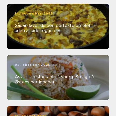
14. november 2025
Sådan laver du den perfekte omelet
uden at ødelægge den
02. oktober 2025
Asiatisk restaurant i Nyborg: Smag på
Østens herligheder