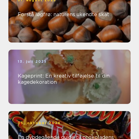
31. august 2025
Forstå løgfrø: naturens ukendte skat
13. juli 2025
Kageprint: En kreativ tilføjelse til din
kagedekoration
05. oktober 2024
En dybdegående guide til chokoladens