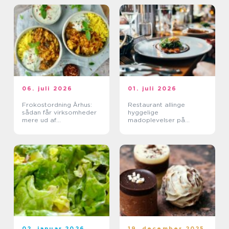
06. juli 2026
01. juli 2026
Frokostordning Århus:
Restaurant allinge
sådan får virksomheder
hyggelige
mere ud af
madoplevelser på
frokostpausen
bornholm
02. januar 2026
19. december 2025