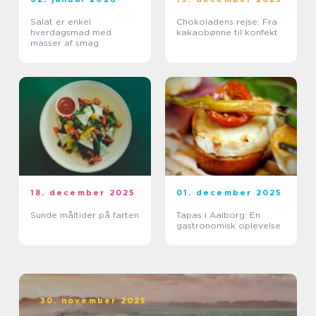
Salat er enkel
Chokoladens rejse: Fra
hverdagsmad med
kakaobønne til konfekt
masser af smag
18. december 2025
01. december 2025
Sunde måltider på farten
Tapas i Aalborg: En
gastronomisk oplevelse
30. november 2025