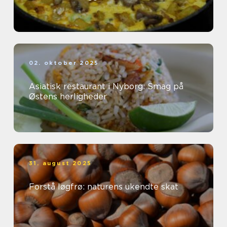
02. oktober 2025
Asiatisk restaurant i Nyborg: Smag på
Østens herligheder
31. august 2025
Forstå løgfrø: naturens ukendte skat