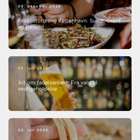
03. oktober 2024
Frokostordning København: Sundt, Grønt
og Bevidst
05. juli 2024
Alt om fadølsanlæg: Fra valg til
vedligeholdelse
02. juli 2024