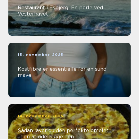
Restaurant i Esbjerg: En perle ved
Vesterhavet
15. november 2025
Kostfibre er essentielle for en sund
mave
14. november 2025
Sådan laver du den perfekte omelet
uden at ødelægge den