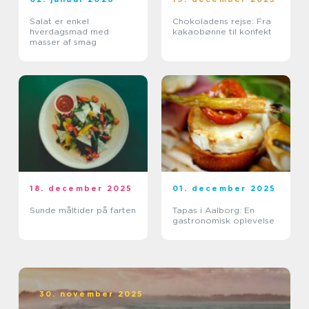
Salat er enkel
Chokoladens rejse: Fra
hverdagsmad med
kakaobønne til konfekt
masser af smag
18. december 2025
01. december 2025
Sunde måltider på farten
Tapas i Aalborg: En
gastronomisk oplevelse
30. november 2025