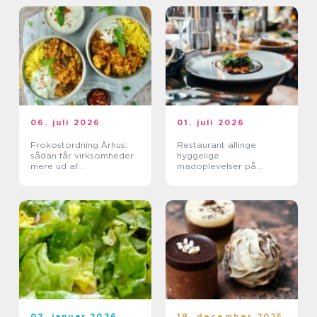
06. juli 2026
01. juli 2026
Frokostordning Århus:
Restaurant allinge
sådan får virksomheder
hyggelige
mere ud af
madoplevelser på
frokostpausen
bornholm
02. januar 2026
19. december 2025