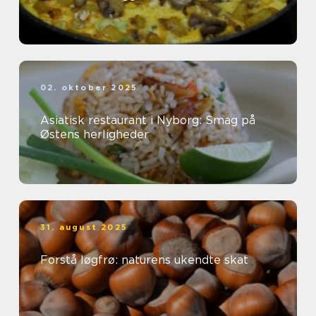
02. oktober 2025
Asiatisk restaurant i Nyborg: Smag på
Østens herligheder
31. august 2025
Forstå løgfrø: naturens ukendte skat