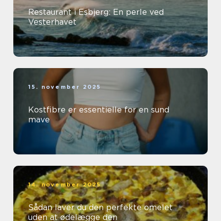
Restaurant i Esbjerg: En perle ved
Vesterhavet
15. november 2025
Kostfibre er essentielle for en sund
mave
14. november 2025
Sådan laver du den perfekte omelet
uden at ødelægge den