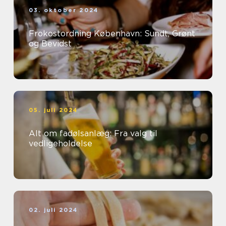
03. oktober 2024
Frokostordning København: Sundt, Grønt
og Bevidst
05. juli 2024
Alt om fadølsanlæg: Fra valg til
vedligeholdelse
02. juli 2024