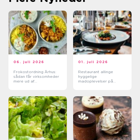
06. juli 2026
01. juli 2026
Frokostordning Århus:
Restaurant allinge
sådan får virksomheder
hyggelige
mere ud af
madoplevelser på
frokostpausen
bornholm