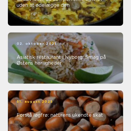
uden at ødelægge den
02. oktober 2025
Asiatisk restaurant i Nyborg: Smag på
Østens herligheder
31. august 2025
Forstå løgfrø: naturens ukendte skat