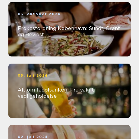
03. oktober 2024
Frokostordning København: Sundt, Grønt
og Bevidst
05. juli 2024
Alt om fadølsanlæg: Fra valg til
vedligeholdelse
02. juli 2024