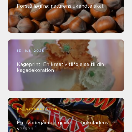
Forstå løgfrø: naturens ukendte skat
13. juli 2025
Kageprint: En kreativ tilføjelse til din
kagedekoration
05. oktober 2024
En dybdegående guide til chokoladens
verden