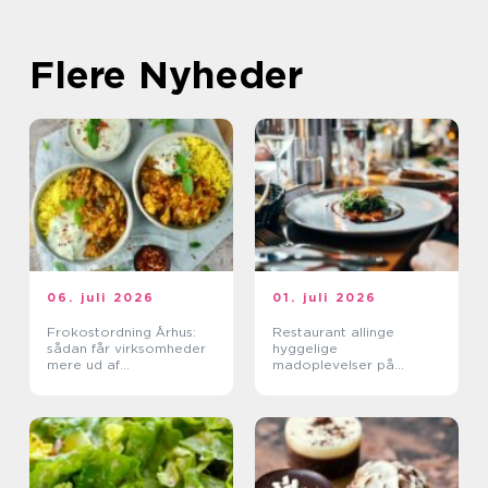
Flere Nyheder
06. juli 2026
01. juli 2026
Frokostordning Århus:
Restaurant allinge
sådan får virksomheder
hyggelige
mere ud af
madoplevelser på
frokostpausen
bornholm