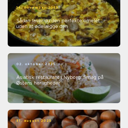
14. november 2025
Sådan laver du den perfekte omelet
uden at ødelægge den
02. oktober 2025
Asiatisk restaurant i Nyborg: Smag på
Østens herligheder
31. august 2025