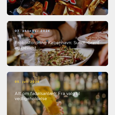
03. oktober 2024
Frokostordning København: Sundt, Grønt
og Bevidst
05. juli 2024
Alt om fadølsanlæg: Fra valg til
vedligeholdelse