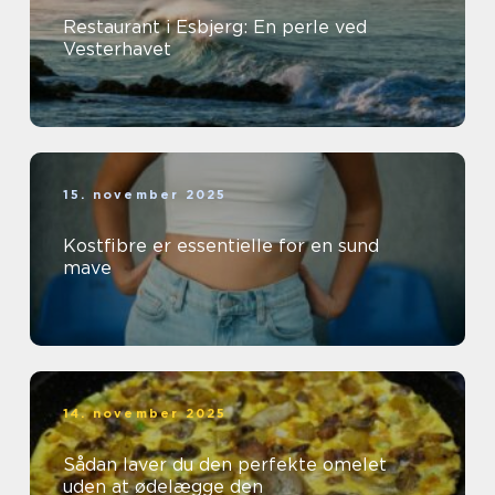
Restaurant i Esbjerg: En perle ved
Vesterhavet
15. november 2025
Kostfibre er essentielle for en sund
mave
14. november 2025
Sådan laver du den perfekte omelet
uden at ødelægge den