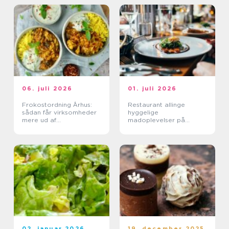
06. juli 2026
01. juli 2026
Frokostordning Århus:
Restaurant allinge
sådan får virksomheder
hyggelige
mere ud af
madoplevelser på
frokostpausen
bornholm
02. januar 2026
19. december 2025