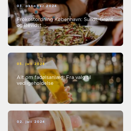
03. oktober 2024
Frokostordning København: Sundt, Grønt
og Bevidst
05. juli 2024
Alt om fadølsanlæg: Fra valg til
vedligeholdelse
02. juli 2024