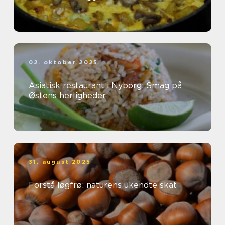
02. oktober 2025
Asiatisk restaurant i Nyborg: Smag på
Østens herligheder
31. august 2025
Forstå løgfrø: naturens ukendte skat