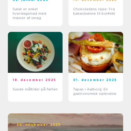
Salat er enkel
Chokoladens rejse: Fra
hverdagsmad med
kakaobønne til konfekt
masser af smag
18. december 2025
01. december 2025
Sunde måltider på farten
Tapas i Aalborg: En
gastronomisk oplevelse
30. november 2025