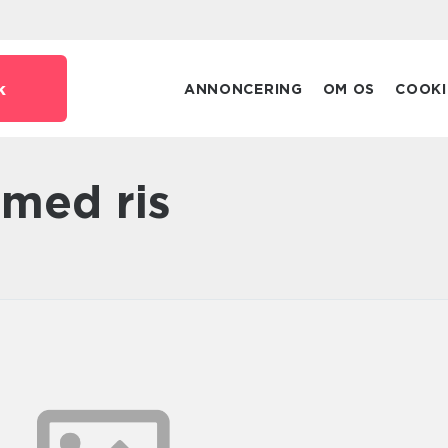
k
ANNONCERING
OM OS
COOKI
 med ris