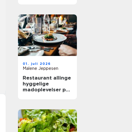
mere ud af
frokostpausen
01. juli 2026
Malene Jeppesen
Restaurant allinge
hyggelige
madoplevelser på
bornholm