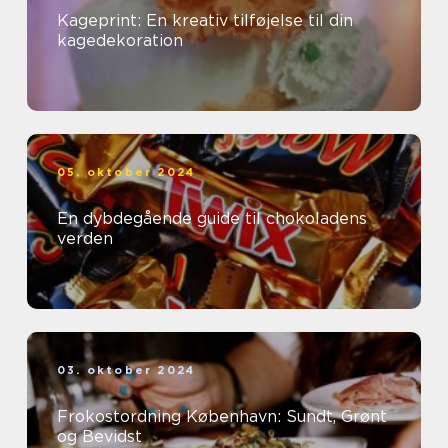
Kageprint: En kreativ tilføjelse til din
kagedekoration
05. oktober 2024
En dybdegående guide til chokoladens
verden
03. oktober 2024
Frokostordning København: Sundt, Grønt
og Bevidst