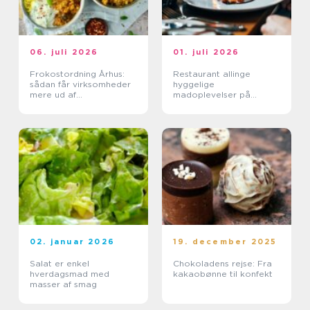
06. juli 2026
01. juli 2026
Frokostordning Århus:
Restaurant allinge
sådan får virksomheder
hyggelige
mere ud af
madoplevelser på
frokostpausen
bornholm
02. januar 2026
19. december 2025
Salat er enkel
Chokoladens rejse: Fra
hverdagsmad med
kakaobønne til konfekt
masser af smag