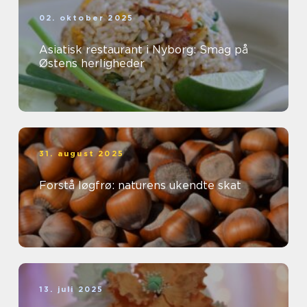
02. oktober 2025
Asiatisk restaurant i Nyborg: Smag på
Østens herligheder
31. august 2025
Forstå løgfrø: naturens ukendte skat
13. juli 2025