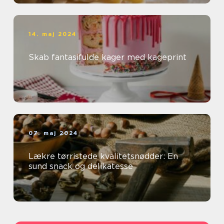
14. maj 2024
Skab fantasifulde kager med kageprint
07. maj 2024
Lækre tørristede kvalitetsnødder: En
sund snack og delikatesse