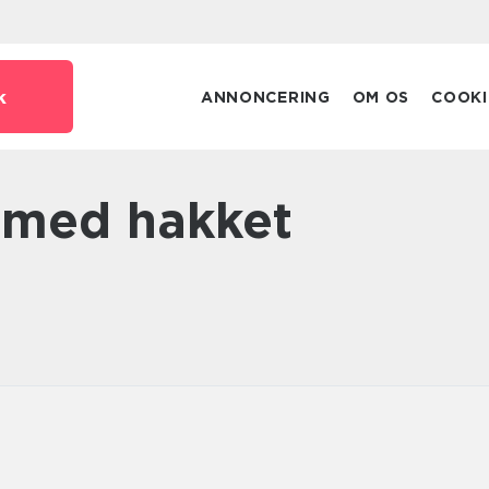
k
ANNONCERING
OM OS
COOKI