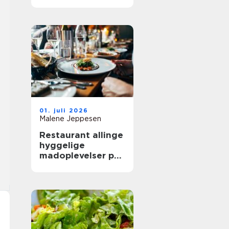
mere ud af
frokostpausen
01. juli 2026
Malene Jeppesen
Restaurant allinge
hyggelige
madoplevelser på
bornholm