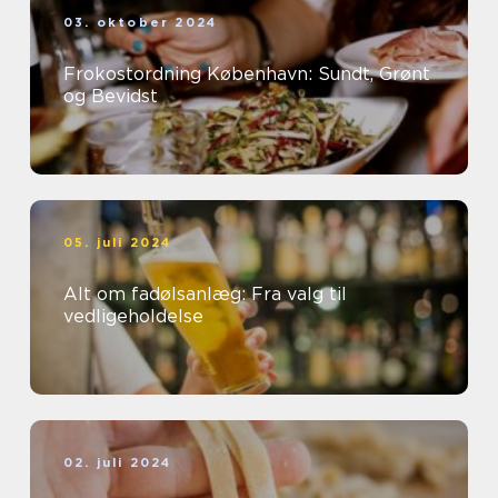
03. oktober 2024
Frokostordning København: Sundt, Grønt
og Bevidst
05. juli 2024
Alt om fadølsanlæg: Fra valg til
vedligeholdelse
02. juli 2024