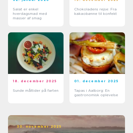
Salat er enkel
Chokoladens rejse: Fra
hverdagsmad med
kakaobønne til konfekt
masser af smag
18. december 2025
01. december 2025
Sunde måltider på farten
Tapas i Aalborg: En
gastronomisk oplevelse
30. november 2025