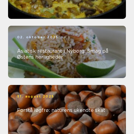
02. oktober 2025
Asiatisk restaurant i Nyborg: Smag på
Østens herligheder
31. august 2025
Forstå løgfrø: naturens ukendte skat