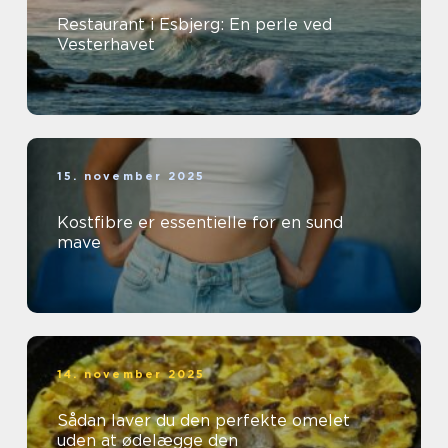
Restaurant i Esbjerg: En perle ved
Vesterhavet
15. november 2025
Kostfibre er essentielle for en sund
mave
14. november 2025
Sådan laver du den perfekte omelet
uden at ødelægge den