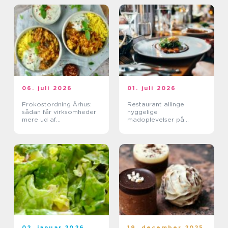
06. juli 2026
01. juli 2026
Frokostordning Århus:
Restaurant allinge
sådan får virksomheder
hyggelige
mere ud af
madoplevelser på
frokostpausen
bornholm
02. januar 2026
19. december 2025