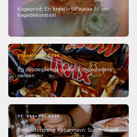
Kageprint: En kreativ tilføjelse til din
kagedekoration
05. oktober 2024
En dybdegående guide til chokoladens
verden
03. oktober 2024
Frokostordning København: Sundt, Grønt
og Bevidst