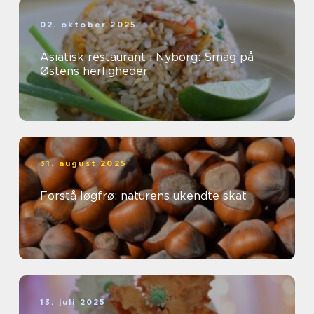
02. oktober 2025
Asiatisk restaurant i Nyborg: Smag på
Østens herligheder
31. august 2025
Forstå løgfrø: naturens ukendte skat
13. juli 2025