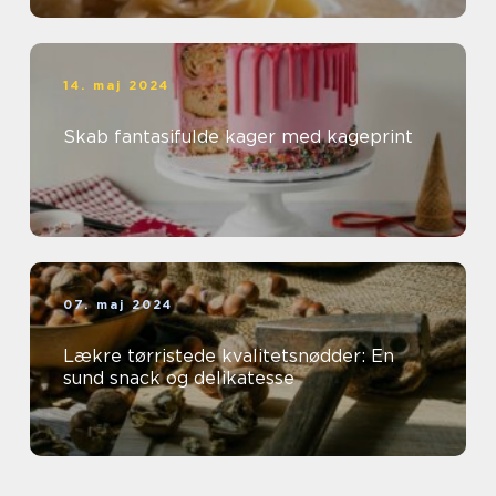
14. maj 2024
Skab fantasifulde kager med kageprint
07. maj 2024
Lækre tørristede kvalitetsnødder: En
sund snack og delikatesse