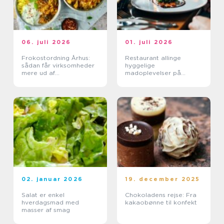
06. juli 2026
01. juli 2026
Frokostordning Århus:
Restaurant allinge
sådan får virksomheder
hyggelige
mere ud af
madoplevelser på
frokostpausen
bornholm
02. januar 2026
19. december 2025
Salat er enkel
Chokoladens rejse: Fra
hverdagsmad med
kakaobønne til konfekt
masser af smag