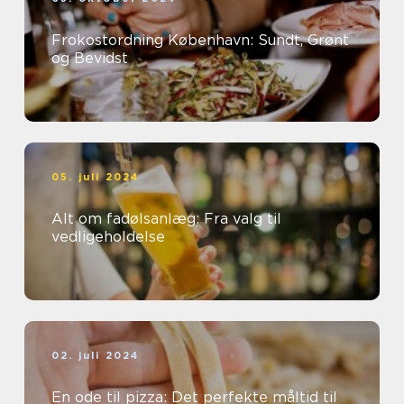
Frokostordning København: Sundt, Grønt
og Bevidst
05. juli 2024
Alt om fadølsanlæg: Fra valg til
vedligeholdelse
02. juli 2024
En ode til pizza: Det perfekte måltid til