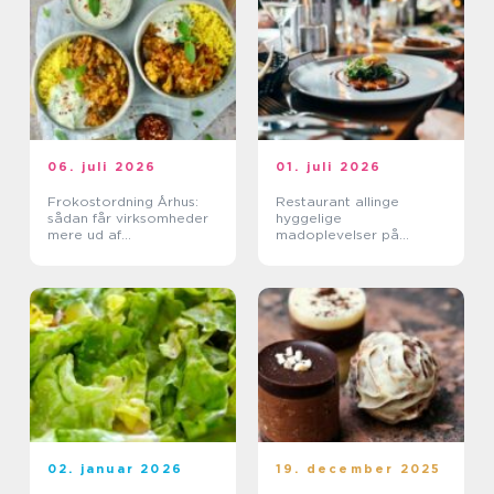
06. juli 2026
01. juli 2026
Frokostordning Århus:
Restaurant allinge
sådan får virksomheder
hyggelige
mere ud af
madoplevelser på
frokostpausen
bornholm
02. januar 2026
19. december 2025