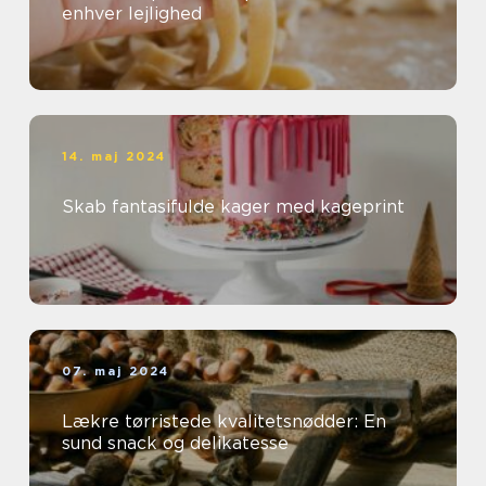
enhver lejlighed
14. maj 2024
Skab fantasifulde kager med kageprint
07. maj 2024
Lækre tørristede kvalitetsnødder: En
sund snack og delikatesse