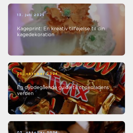
13. juli 2025
Kageprint: En kreativ tilføjelse til din
kagedekoration
05. oktober 2024
En dybdegående guide til chokoladens
verden
03. oktober 2024