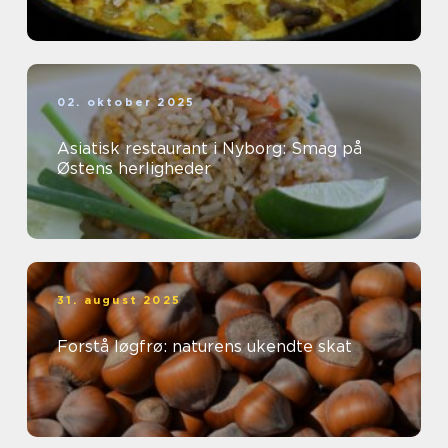
02. oktober 2025
Asiatisk restaurant i Nyborg: Smag på
Østens herligheder
31. august 2025
Forstå løgfrø: naturens ukendte skat