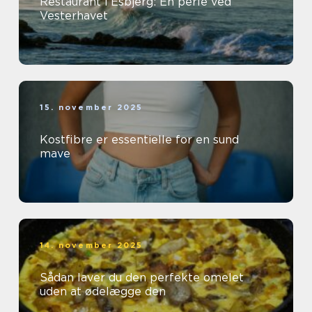
Restaurant i Esbjerg: En perle ved
Vesterhavet
15. november 2025
Kostfibre er essentielle for en sund
mave
14. november 2025
Sådan laver du den perfekte omelet
uden at ødelægge den