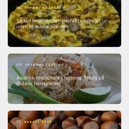
14. november 2025
Sådan laver du den perfekte omelet
uden at ødelægge den
02. oktober 2025
Asiatisk restaurant i Nyborg: Smag på
Østens herligheder
31. august 2025