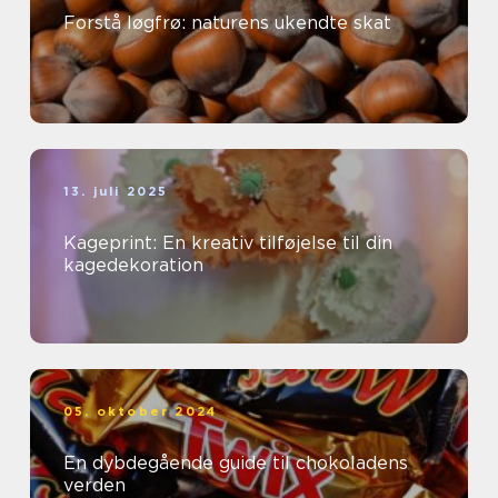
Forstå løgfrø: naturens ukendte skat
13. juli 2025
Kageprint: En kreativ tilføjelse til din
kagedekoration
05. oktober 2024
En dybdegående guide til chokoladens
verden