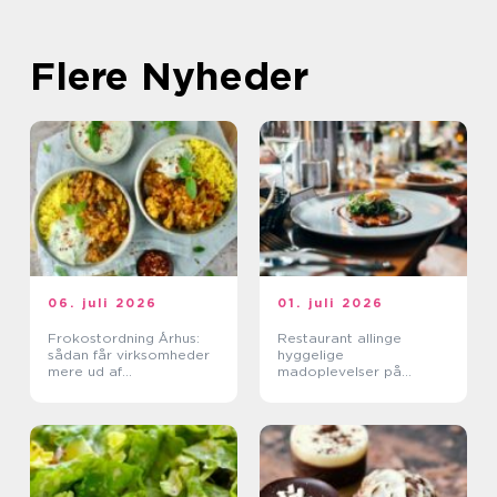
Flere Nyheder
06. juli 2026
01. juli 2026
Frokostordning Århus:
Restaurant allinge
sådan får virksomheder
hyggelige
mere ud af
madoplevelser på
frokostpausen
bornholm