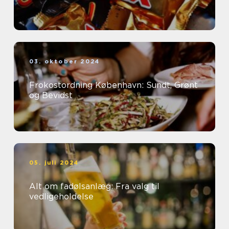
03. oktober 2024
Frokostordning København: Sundt, Grønt
og Bevidst
05. juli 2024
Alt om fadølsanlæg: Fra valg til
vedligeholdelse