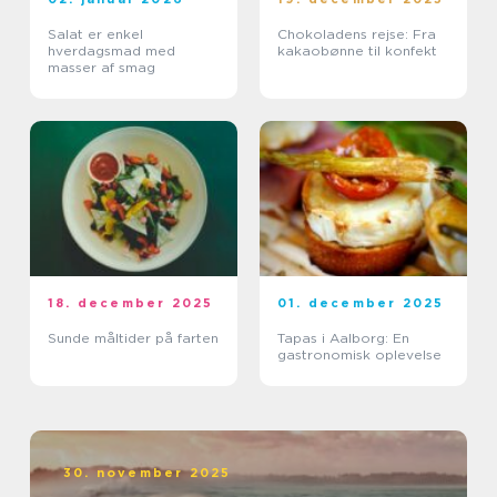
Salat er enkel
Chokoladens rejse: Fra
hverdagsmad med
kakaobønne til konfekt
masser af smag
18. december 2025
01. december 2025
Sunde måltider på farten
Tapas i Aalborg: En
gastronomisk oplevelse
30. november 2025