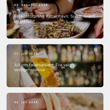
03. oktober 2024
Frokostordning København: Sundt, Grønt
og Bevidst
05. juli 2024
Alt om fadølsanlæg: Fra valg til
vedligeholdelse
02. juli 2024