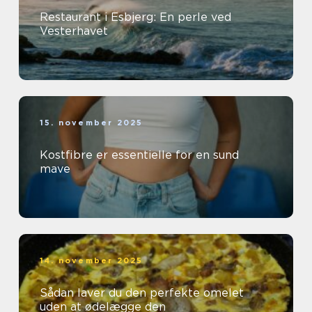
Restaurant i Esbjerg: En perle ved
Vesterhavet
15. november 2025
Kostfibre er essentielle for en sund
mave
14. november 2025
Sådan laver du den perfekte omelet
uden at ødelægge den