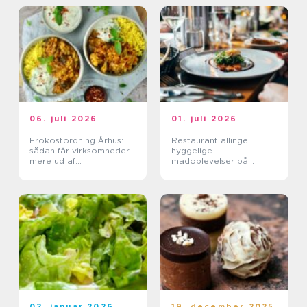
06. juli 2026
01. juli 2026
Frokostordning Århus:
Restaurant allinge
sådan får virksomheder
hyggelige
mere ud af
madoplevelser på
frokostpausen
bornholm
02. januar 2026
19. december 2025