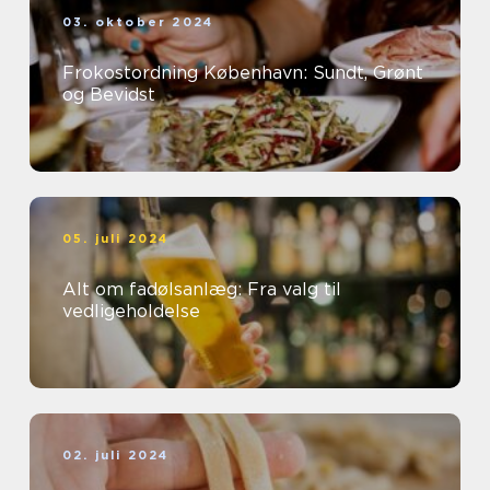
03. oktober 2024
Frokostordning København: Sundt, Grønt
og Bevidst
05. juli 2024
Alt om fadølsanlæg: Fra valg til
vedligeholdelse
02. juli 2024