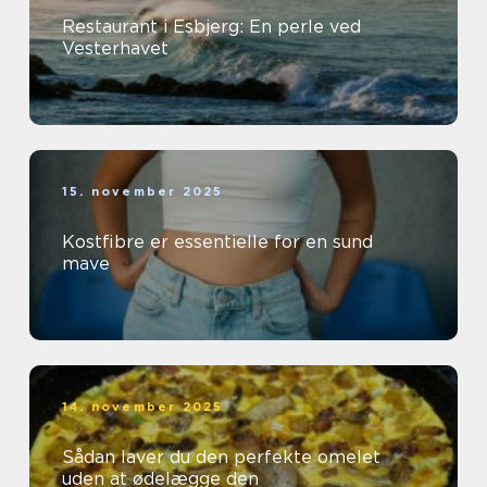
Restaurant i Esbjerg: En perle ved
Vesterhavet
15. november 2025
Kostfibre er essentielle for en sund
mave
14. november 2025
Sådan laver du den perfekte omelet
uden at ødelægge den