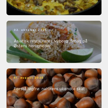
02. oktober 2025
Asiatisk restaurant i Nyborg: Smag på
Østens herligheder
31. august 2025
Forstå løgfrø: naturens ukendte skat