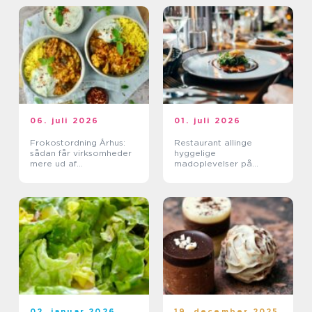
06. juli 2026
01. juli 2026
Frokostordning Århus:
Restaurant allinge
sådan får virksomheder
hyggelige
mere ud af
madoplevelser på
frokostpausen
bornholm
02. januar 2026
19. december 2025