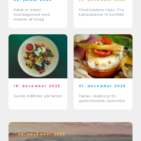
Salat er enkel
Chokoladens rejse: Fra
hverdagsmad med
kakaobønne til konfekt
masser af smag
18. december 2025
01. december 2025
Sunde måltider på farten
Tapas i Aalborg: En
gastronomisk oplevelse
30. november 2025