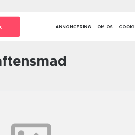
k
ANNONCERING
OM OS
COOKI
 aftensmad