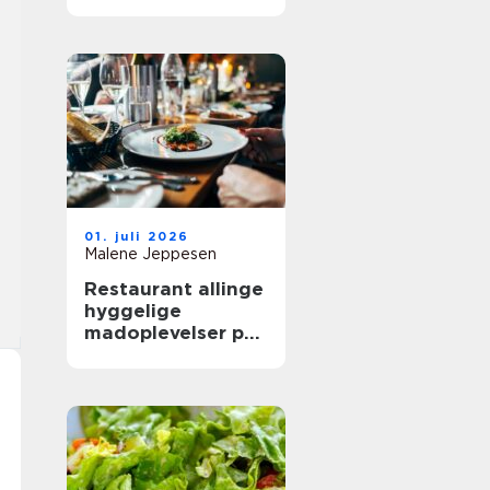
mere ud af
frokostpausen
01. juli 2026
Malene Jeppesen
Restaurant allinge
hyggelige
madoplevelser på
bornholm