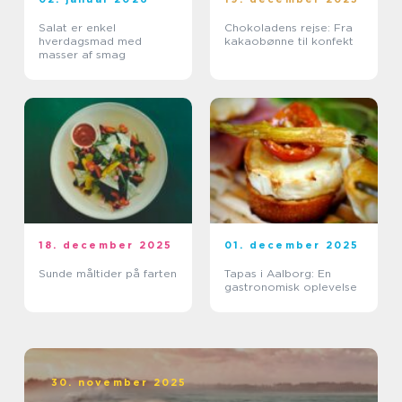
Salat er enkel
Chokoladens rejse: Fra
hverdagsmad med
kakaobønne til konfekt
masser af smag
18. december 2025
01. december 2025
Sunde måltider på farten
Tapas i Aalborg: En
gastronomisk oplevelse
30. november 2025