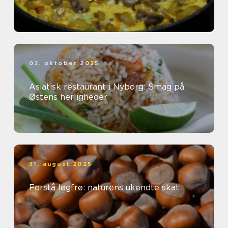
02. oktober 2025
Asiatisk restaurant i Nyborg: Smag på
Østens herligheder
31. august 2025
Forstå løgfrø: naturens ukendte skat