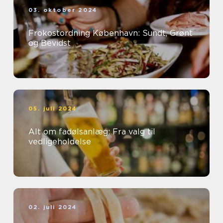
03. oktober 2024
Frokostordning København: Sundt, Grønt
og Bevidst
05. juli 2024
Alt om fadølsanlæg: Fra valg til
vedligeholdelse
02. juli 2024