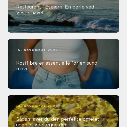
Restaurant i Esbjerg: En perle ved
Vesterhavet
15. november 2025
Kostfibre er essentielle for en sund
mave
14. november 2025
Sådan laver du den perfekte omelet
uden at ødelægge den