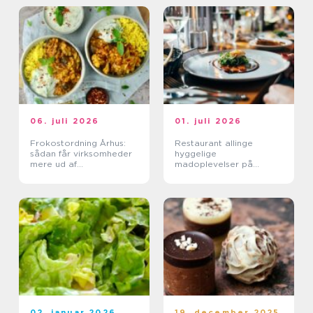
06. juli 2026
01. juli 2026
Frokostordning Århus:
Restaurant allinge
sådan får virksomheder
hyggelige
mere ud af
madoplevelser på
frokostpausen
bornholm
02. januar 2026
19. december 2025