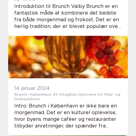
Introduktion til Brunch Valby Brunch er en
fantastisk måde at kombinere det bedste
fra både morgenmad og frokost. Det er en
herlig tradition, der er blevet populær over
hele verden, og Valby i København er
bestemt ikke en undtagelse. Brunch Valby
til...
14 januar 2024
Brunch i København: En Smagfuld Oplevelse for Mad- og
Drikkeelskere
Intro: Brunch i København er ikke bare en
morgenmad. Det er en kulturel oplevelse,
hvor byens mange caféer og restauranter
tilbyder anretninger, der spænder fra
klassiske morgenmadsretter til innovative