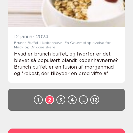
12 januar 2024
Brunch Buffet i København: En Gourmetoplevelse for
Mad- og Drikkeelskere
Hvad er brunch buffet, og hvorfor er det
blevet så populært blandt københavnerne?
Brunch buffet er en fusion af morgenmad
og frokost, der tilbyder en bred vifte af
lækre retter og overflod af lækkerier. Det
er en livlig og afslappet måde at starte da...
1
2
3
4
…
12