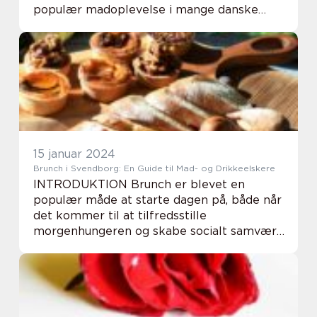
populær madoplevelse i mange danske
byer, og Horsens er ingen undtagelse. Med
et væld af restauranter og cafeer, der
tilbyder denne ...
15 januar 2024
Brunch i Svendborg: En Guide til Mad- og Drikkeelskere
INTRODUKTION Brunch er blevet en
populær måde at starte dagen på, både når
det kommer til at tilfredsstille
morgenhungeren og skabe socialt samvær.
I Svendborg finder man et utal af hyggelige
caféer og restauranter, der tilbyder denne
lækre form for ...