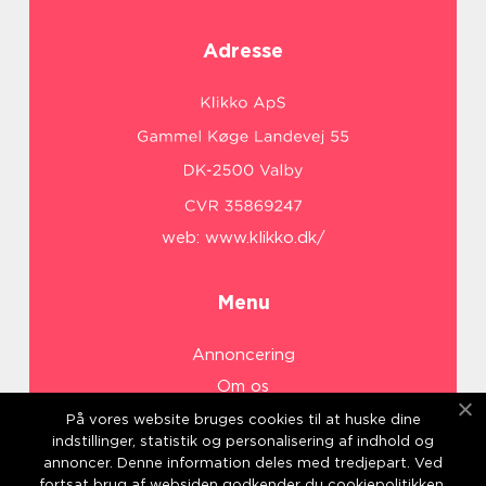
Adresse
web:
www.klikko.dk/
Menu
Annoncering
Om os
Cookies
På vores website bruges cookies til at huske dine
indstillinger, statistik og personalisering af indhold og
Kontakt os
annoncer. Denne information deles med tredjepart. Ved
Sitemap
fortsat brug af websiden godkender du cookiepolitikken.