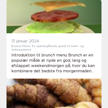
fusioner af smagsoplevelser. I denne artikel
vi...
13 januar 2024
Brunch Menu: En dybdegående guide til mad- og
drikkeelskere
Introduktion til brunch menu Brunch er en
populær måde at nyde en god, lang og
afslappet weekendmorgen på, hvor du kan
kombinere det bedste fra morgenmaden
og frokosten. Brunch menuen er en alsidig
sammensætning af mad- og drikkevarer,
der tilbyder n...