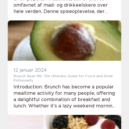
omfavnet af mad- og drikkeelskere over
hele verden. Denne spiseoplevelse, der
kombinerer morgenmad og frokost, er
blevet et fast indslag i mange byers
gastronomiske scene...
12 januar 2024
Brunch Near Me: The Ultimate Guide for Food and Drink
Enthusiasts
Introduction: Brunch has become a popular
mealtime activity for many people, offering
a delightful combination of breakfast and
lunch. Whether it’s a lazy weekend morning
or a special occasion, finding a great brunch
spot nearby is essential fo...