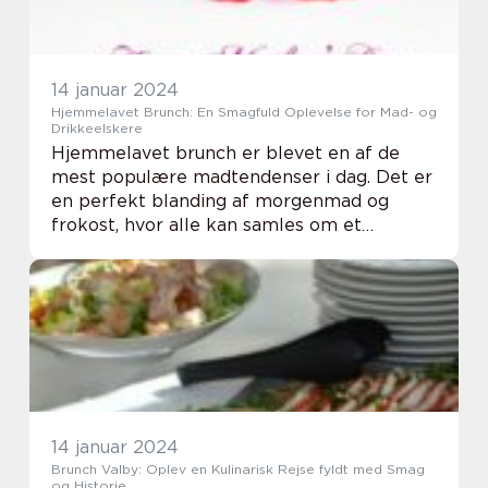
14 januar 2024
Hjemmelavet Brunch: En Smagfuld Oplevelse for Mad- og
Drikkeelskere
Hjemmelavet brunch er blevet en af de
mest populære madtendenser i dag. Det er
en perfekt blanding af morgenmad og
frokost, hvor alle kan samles om et
overdådigt måltid. Uanset om du inviterer
venner og familie til en afslappet
weekendbrunch eller fo...
14 januar 2024
Brunch Valby: Oplev en Kulinarisk Rejse fyldt med Smag
og Historie